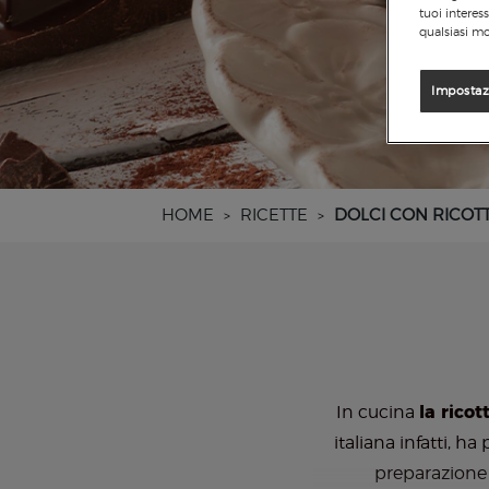
tuoi interes
qualsiasi mo
Impostaz
HOME
RICETTE
DOLCI CON RICOT
>
>
In cucina
la rico
italiana infatti, h
preparazione 