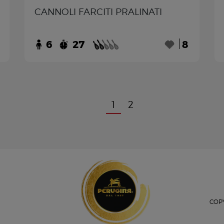
CANNOLI FARCITI PRALINATI
6
27
8
1
2
COPY