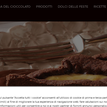
A DEL CIOCCOLATO
PRODOTTI
DOLCI DELLE FESTE
RICETTE
l pulsante "Accetta tutti i cookie" acconsenti all'utilizzo di cookie di prima e terza par
imili) al fine di migliorare la tua esperienza di navigazione web, fare valutazioni sui nos
informazioni utili per consentire a noi e ai nostri partner di fornirti annunci personalizz