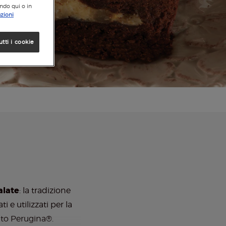
ando qui o in
zioni
utti i cookie
alate
: la tradizione
 e utilizzati per la
ato Perugina®.