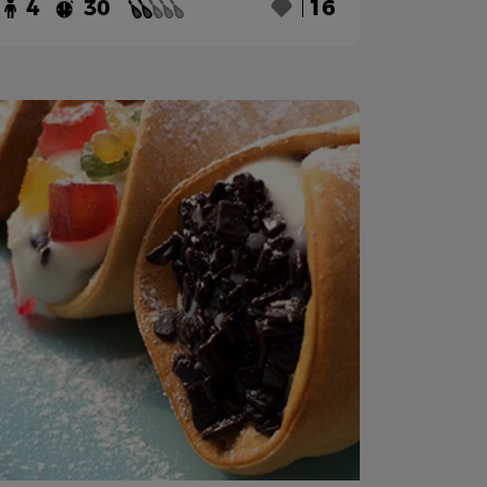
4
30
16