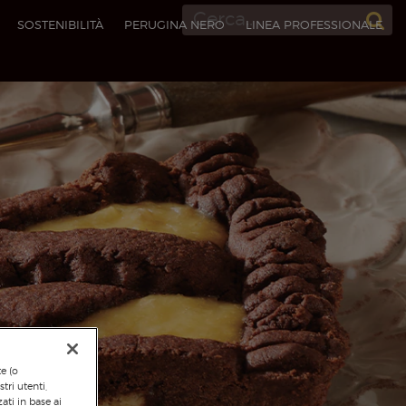
SOSTENIBILITÀ
PERUGINA NERO
LINEA PROFESSIONALE​
te (o
tri utenti,
ati in base ai