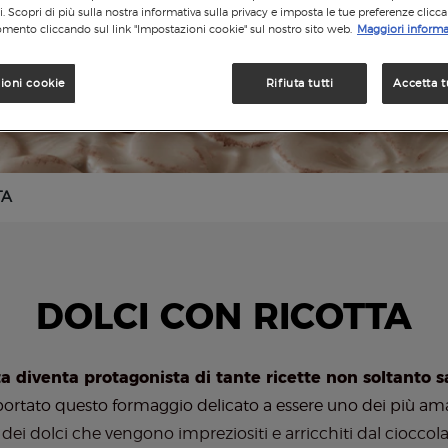
si. Scopri di più sulla nostra informativa sulla privacy e imposta le tue preferenze clicc
mento cliccando sul link "Impostazioni cookie" sul nostro sito web.
Maggiori informa
ioni cookie
Rifiuta tutti
Accetta t
TA
DOLCI CON RICOTTA
tta diventa protagonista di tante ricette non soltanto s
a portato questo formaggio delicato a essere uno dei più amati
dei dolci che vengono impreziositi e arricchiti dal cioccol