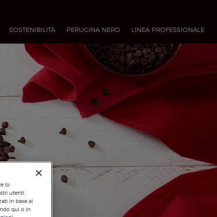
SOSTENIBILITÀ
PERUGINA NERO
LINEA PROFESSIONALE​
te (o
tri utenti,
ati in base ai
ando qui o in