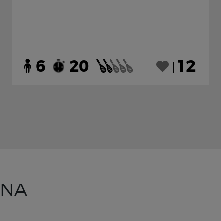
6
20
12
INA