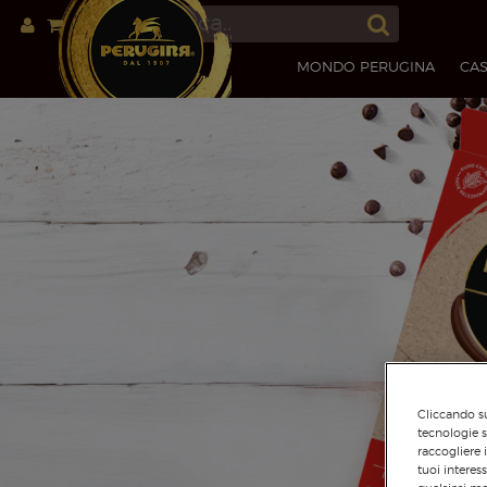
MONDO PERUGINA
CAS
Cliccando su
tecnologie s
raccogliere 
tuoi interes