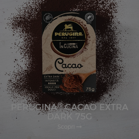
®
PERUGINA
CACAO EXTRA
DARK 75G
Scopri