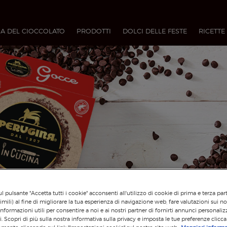
A DEL CIOCCOLATO
PRODOTTI
DOLCI DELLE FESTE
RICETTE
l pulsante "Accetta tutti i cookie" acconsenti all'utilizzo di cookie di prima e terza par
imili) al fine di migliorare la tua esperienza di navigazione web, fare valutazioni sui nos
informazioni utili per consentire a noi e ai nostri partner di fornirti annunci personalizz
si. Scopri di più sulla nostra informativa sulla privacy e imposta le tue preferenze clicc