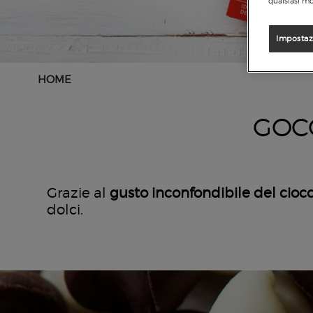
qualsiasi mo
Impostaz
HOME
GOC
Grazie al
gusto inconfondibile del cioc
dolci.