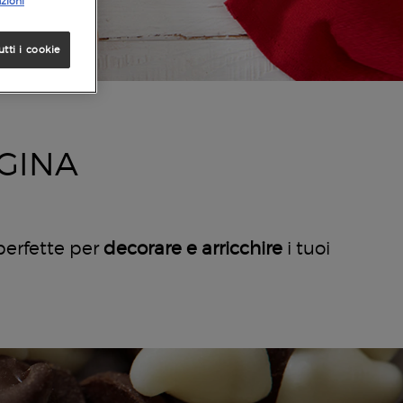
zioni
utti i cookie
GINA
erfette per
decorare e arricchire
i tuoi