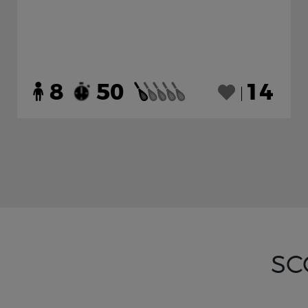
8
50
14
SC