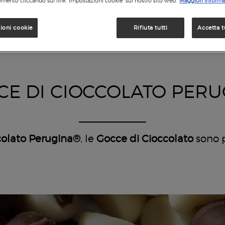
mento cliccando sul link "Impostazioni cookie" sul nostro sito web.
Maggiori informa
ioni cookie
Rifiuta tutti
Accetta t
CE DI CIOCCOLATO PERU
colato Perugina®
, le
Gocce di Cioccolato
sono p