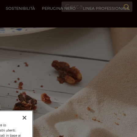
SOSTENIBILITÀ
PERUGINA NERO
LINEA PROFESSIONALE​
te (o
tri utenti,
ati in base ai