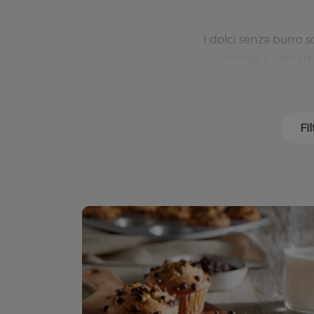
I dolci senza burro so
vincente e soprat
Fil