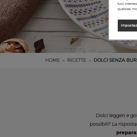
tuoi interes
qualsiasi mo
Impostaz
HOME
RICETTE
DOLCI SENZA BU
>
>
Dolci leggeri e go
possibili? La rispost
preparaz