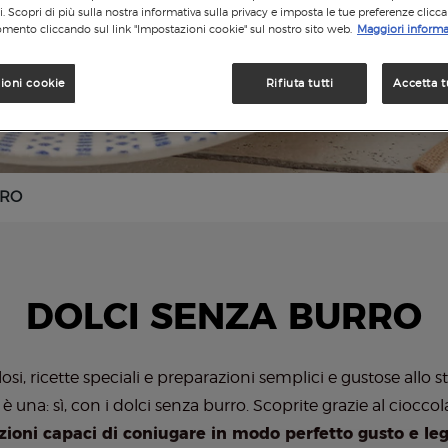
si. Scopri di più sulla nostra informativa sulla privacy e imposta le tue preferenze clicc
mento cliccando sul link "Impostazioni cookie" sul nostro sito web.
Maggiori informa
ioni cookie
Rifiuta tutti
Accetta t
RRO
DOLCI SENZA BURRO
losi, ricette speciali e preparazioni semplici e gustose allo
a è una: sì, con i dolci senza burro. Scoprite grazie al ciocc
ioni capaci di coniugare in modo perfetto gusto e le