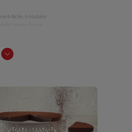
 è facile, il risultato
 dolci senza burro