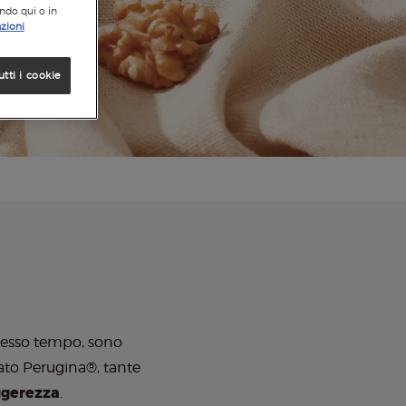
ando qui o in
zioni
utti i cookie
 stesso tempo, sono
olato Perugina®, tante
ggerezza
.