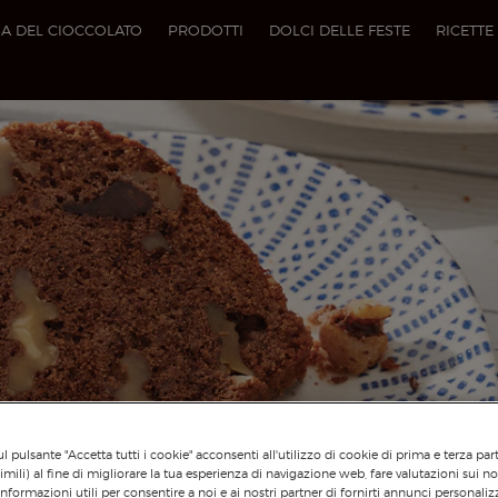
A DEL CIOCCOLATO
PRODOTTI
DOLCI DELLE FESTE
RICETTE
l pulsante "Accetta tutti i cookie" acconsenti all'utilizzo di cookie di prima e terza par
imili) al fine di migliorare la tua esperienza di navigazione web, fare valutazioni sui nos
informazioni utili per consentire a noi e ai nostri partner di fornirti annunci personalizz