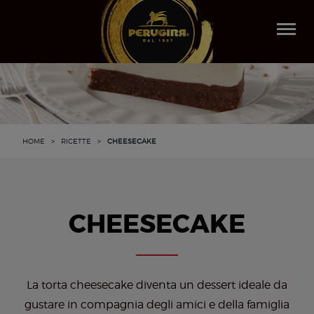
Salta
al
Togg
contenuto
navi
principale
HOME
>
RICETTE
>
CHEESECAKE
CHEESECAKE
La torta cheesecake diventa un dessert ideale da
gustare in compagnia degli amici e della famiglia