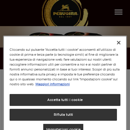
Togg
navi
Cliccando sul pulsante "Accetta tutti i cookie" acconsenti all'utilizzo di
cookie di prima e terza parte (o tecnologie simili) al fine di migliorare la
tua esperienza di navigazione web, fare valutazioni sui nostri utenti,
raccogliere informazioni utili per consentire a noi e ai nostri partner di
fornirti annunci personalizzati in base ai tuoi interessi. Scopri di più sulla
nostra informativa sulla privacy e imposta le tue preferenze cliccando
HOME
qui o in qualsiasi momento cliccando sul link "Impostazioni cookie" sul
nostro sito web.
Maggiori informazioni
MOUSSE AL
Accetta tutti i cookie
CIOCCOLATO CON
Rifiuta tutti
SFOGLIE DI
Impostazioni cookie