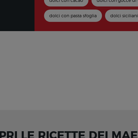
dolci con cacao
dolci con gocce di
dolci con pasta sfoglia
dolci sicilian
PRI LE RICETTE DEI MAE