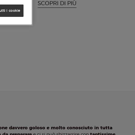
SCOPRI DI PIÙ
utti i cookie
ione davvero goloso e molto conosciuto in tutta
e da preparare
tantissime
e ci si può sbizzarrire con