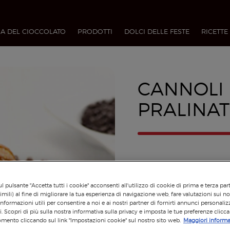
A DEL CIOCCOLATO
PRODOTTI
DOLCI DELLE FESTE
RICETTE
CANNOLI 
PRALINAT
l pulsante "Accetta tutti i cookie" acconsenti all'utilizzo di cookie di prima e terza par
imili) al fine di migliorare la tua esperienza di navigazione web, fare valutazioni sui nos
informazioni utili per consentire a noi e ai nostri partner di fornirti annunci personalizz
si. Scopri di più sulla nostra informativa sulla privacy e imposta le tue preferenze clicc
mento cliccando sul link "Impostazioni cookie" sul nostro sito web.
Maggiori informa