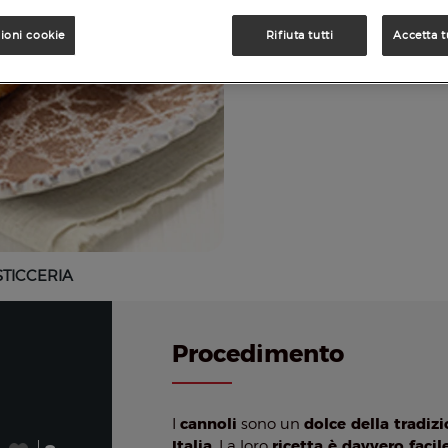
ioni cookie
Rifiuta tutti
Accetta t
STICCERIA
Procedimento
cannoli
dolce della tradiz
I
sono un
Italia
ricetta è davvero facil
. La loro