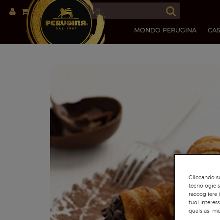
MONDO PERUGINA
CAS
Cliccando su
tecnologie s
raccogliere 
tuoi interes
qualsiasi mo