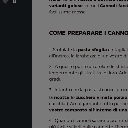
8
varianti golose
Cannoli farci
, come i
facilissime mosse.
COME PREPARARE I CANNO
pasta sfoglia
1. Srotolate la
e ritaglia
all’incirca, la larghezza di un vostro di
2. A questo punto arrotolate le strisc
leggermente gli strati tra di loro. Ade
gradi.
3. Intanto che la pasta si cuoce, pro
ricotta
zucchero
metà porzio
la
, lo
e
cucchiai). Amalgamante tutto per ben
vostre composto all’interno di una
4. Quando i cannoli saranno pronti, sfo
più facile sfilarli dalle cannette. Riem