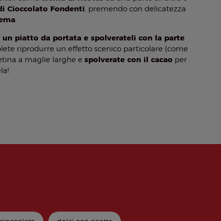
di Cioccolato Fondenti
, premendo con delicatezza
crema
.
 un piatto da portata e spolverateli con la parte
volete riprodurre un effetto scenico particolare (come
spolverate con il cacao
retina a maglie larghe e
per
la!