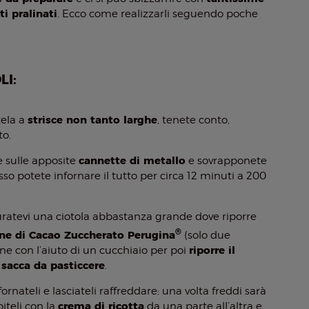
ti pralinati
. Ecco come realizzarli seguendo poche
LI:
strisce non tanto larghe
tela a
, tenete conto,
to.
cannette di metallo
e sulle apposite
e sovrapponete
sso potete infornare il tutto per circa 12 minuti a 200
curatevi una ciotola abbastanza grande dove riporre
®
ne di Cacao Zuccherato Perugina
(solo due
riporre il
e con l’aiuto di un cucchiaio per poi
 sacca da pasticcere
.
rnateli e lasciateli raffreddare: una volta freddi sarà
crema di ricotta
piteli con la
da una parte all’altra e