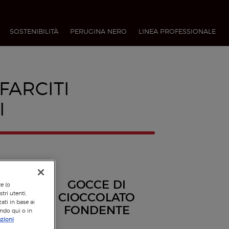
SOSTENIBILITÀ
PERUGINA NERO
LINEA PROFESSIONALE​
FARCITI
I
GOCCE DI
te (o
tri utenti,
CIOCCOLATO
ati in base ai
FONDENTE
ando qui o in
zioni