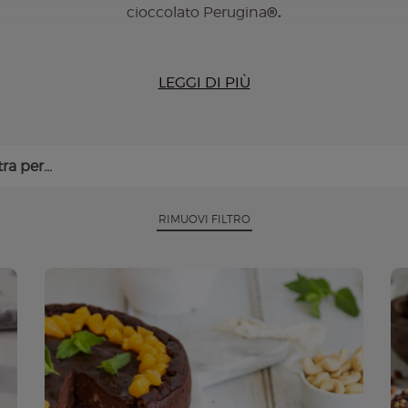
cioccolato Perugina
®.
LEGGI DI PIÙ
arciture, oppure decorazioni con il cioccolato Perugina® p
deali da assaporare tutto l’anno.
Lasciatevi conquistare dal
senza farina firmate Perugina®
.
tra per...
RIMUOVI FILTRO