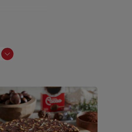
er frutta e meringhe,
le ricette di dolci