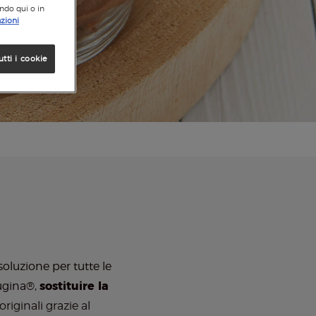
ando qui o in
zioni
utti i cookie
soluzione per tutte le
rugina®,
sostituire la
riginali grazie al