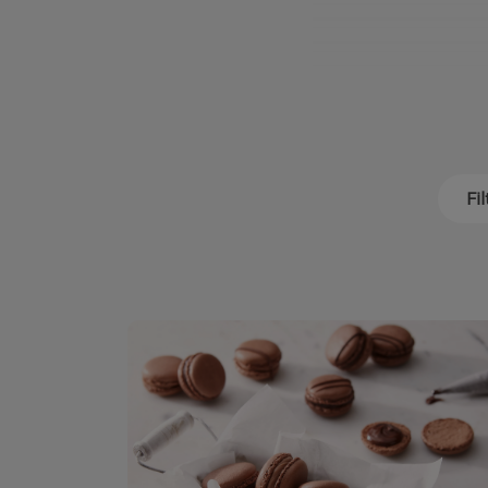
Realizzate creme e f
o per semifreddi, i
Fil