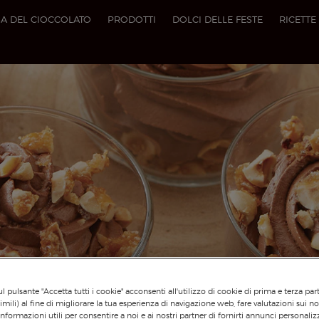
A DEL CIOCCOLATO
PRODOTTI
DOLCI DELLE FESTE
RICETTE
l pulsante "Accetta tutti i cookie" acconsenti all'utilizzo di cookie di prima e terza par
imili) al fine di migliorare la tua esperienza di navigazione web, fare valutazioni sui nos
informazioni utili per consentire a noi e ai nostri partner di fornirti annunci personalizz