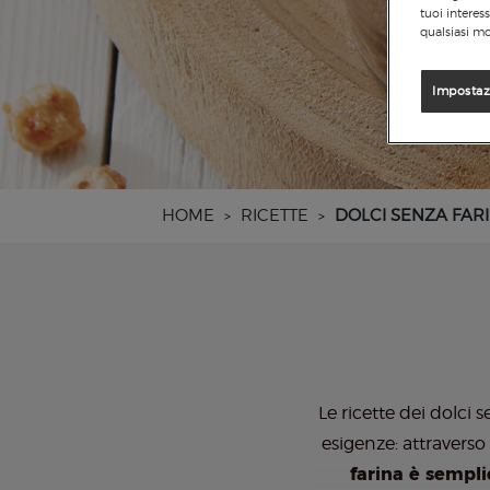
tuoi interes
qualsiasi mo
Impostaz
HOME
RICETTE
DOLCI SENZA FAR
>
>
Le ricette dei dolci 
esigenze: attraverso
farina è sempli