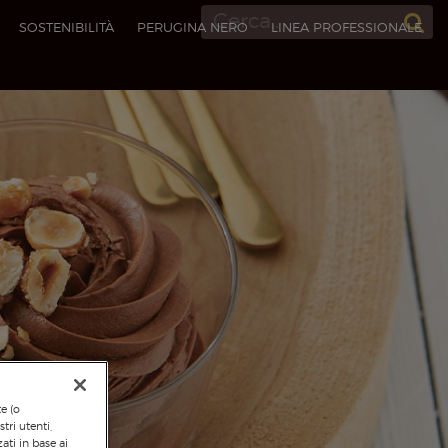
SOSTENIBILITÀ
PERUGINA NERO
LINEA PROFESSIONALE​
te (o
tri utenti,
ati in base ai