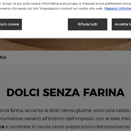
si. Scopri di più sulla nostra informativa sulla privacy e imposta le tue preferenze clicc
mento cliccando sul link "Impostazioni cookie" sul nostro sito web.
Maggiori informa
ioni cookie
Rifiuta tutti
Accetta t
INA
DOLCI SENZA FARINA
senza farina, accanto ai dolci senza glutine, sono una valida 
 numerose varianti all’interno dell’impasto, con le idee Pe
ce
e porterete in tavola tante preparazioni deliziosamente o