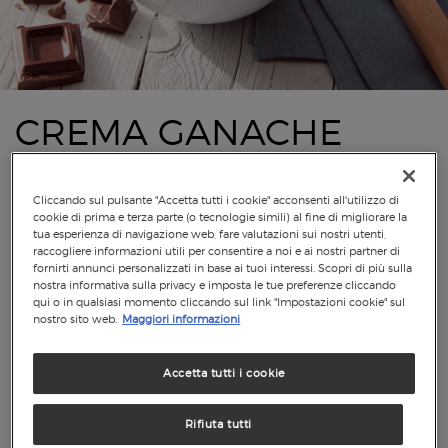
CREMA GANACHE
CIOCCOLATO
FONDENTE
Cliccando sul pulsante "Accetta tutti i cookie" acconsenti all'utilizzo di
cookie di prima e terza parte (o tecnologie simili) al fine di migliorare la
tua esperienza di navigazione web, fare valutazioni sui nostri utenti,
raccogliere informazioni utili per consentire a noi e ai nostri partner di
fornirti annunci personalizzati in base ai tuoi interessi. Scopri di più sulla
nostra informativa sulla privacy e imposta le tue preferenze cliccando
qui o in qualsiasi momento cliccando sul link "Impostazioni cookie" sul
nostro sito web.
Maggiori informazioni
Accetta tutti i cookie
Rifiuta tutti