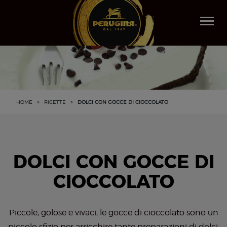
Salta
al
Togg
contenuto
navi
principale
HOME
>
RICETTE
>
DOLCI CON GOCCE DI CIOCCOLATO
DOLCI CON GOCCE DI
CIOCCOLATO
Piccole, golose e vivaci, le gocce di cioccolato sono un
piccolo sfizio per arricchire tante preparazioni di dolci,