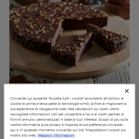
CASTAGNACCIO
Cliccando sul pulsante "Accetta tutti i cookie" acconsenti all'utilizzo di
cookie di prima e terza parte (o tecnologie simili) al fine di migliorare la
tua esperienza di navigazione web, fare valutazioni sui nostri utenti,
12
65
20
raccogliere informazioni utili per consentire a noi e ai nostri partner di
fornirti annunci personalizzati in base ai tuoi interessi. Scopri di più sulla
nostra informativa sulla privacy e imposta le tue preferenze cliccando
qui o in qualsiasi momento cliccando sul link "Impostazioni cookie" sul
nostro sito web.
Maggiori informazioni