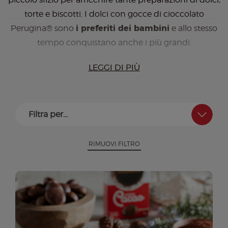
torte e biscotti. I dolci con gocce di cioccolato
Perugina® sono
i preferiti dei bambini
e allo stesso
tempo conquistano anche i più grandi.
LEGGI DI PIÙ
L’impasto di un plumcake o una ciambella, saranno
ancora più deliziosi se impreziositi dalle gocce di
cioccolato. Queste preparazioni incanteranno dal
Filtra per...
primo assaggio e ingolosiranno morso dopo morso.
Lasciatevi conquistare dalle ricette di dolci con
RIMUOVI FILTRO
gocce di cioccolato firmate Perugina®
.