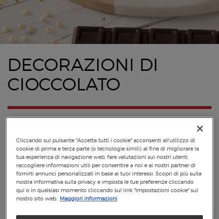
DECORAZIONI DI
CIOCCOLATO
Cliccando sul pulsante "Accetta tutti i cookie" acconsenti all'utilizzo di
cookie di prima e terza parte (o tecnologie simili) al fine di migliorare la
tua esperienza di navigazione web, fare valutazioni sui nostri utenti,
raccogliere informazioni utili per consentire a noi e ai nostri partner di
fornirti annunci personalizzati in base ai tuoi interessi. Scopri di più sulla
nostra informativa sulla privacy e imposta le tue preferenze cliccando
qui o in qualsiasi momento cliccando sul link "Impostazioni cookie" sul
nostro sito web.
Maggiori informazioni