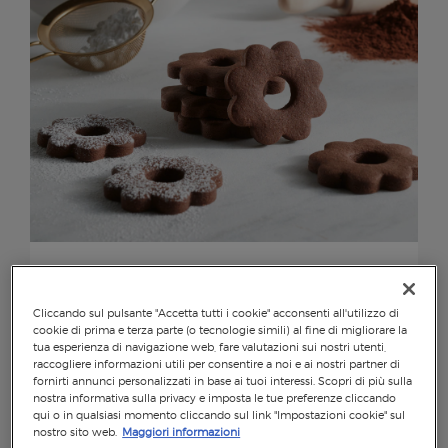
BISCOTTI CANESTRELLI AL CACAO
Cliccando sul pulsante "Accetta tutti i cookie" acconsenti all'utilizzo di
cookie di prima e terza parte (o tecnologie simili) al fine di migliorare la
8
30
10
tua esperienza di navigazione web, fare valutazioni sui nostri utenti,
raccogliere informazioni utili per consentire a noi e ai nostri partner di
fornirti annunci personalizzati in base ai tuoi interessi. Scopri di più sulla
nostra informativa sulla privacy e imposta le tue preferenze cliccando
qui o in qualsiasi momento cliccando sul link "Impostazioni cookie" sul
nostro sito web.
Maggiori informazioni