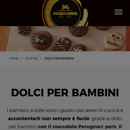
Salta
al
Togg
contenuto
navi
principale
HOME
>
RICETTE
>
DOLCI PER BAMBINI
DOLCI PER BAMBINI
I bambini a volte sono i giudici più severi in cucina e
accontentarli non sempre è facile
: grazie ai dolci
per bambini
con il cioccolato Perugina® però, il