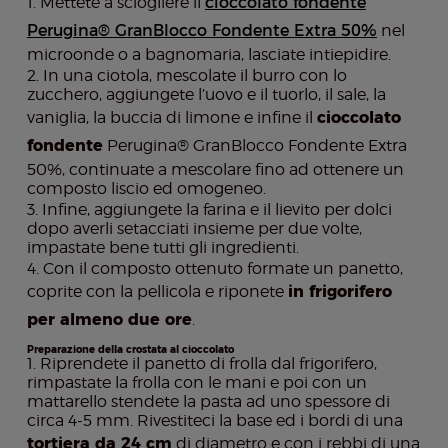
Mettete a sciogliere il
cioccolato fondente
Perugina® GranBlocco Fondente Extra 50%
nel
microonde o a bagnomaria, lasciate intiepidire.
In una ciotola, mescolate il burro con lo
zucchero, aggiungete l’uovo e il tuorlo, il sale, la
vaniglia, la buccia di limone e infine il
cioccolato
fondente
Perugina® GranBlocco Fondente Extra
50%, continuate a mescolare fino ad ottenere un
composto liscio ed omogeneo.
Infine, aggiungete la farina e il lievito per dolci
dopo averli setacciati insieme per due volte,
impastate bene tutti gli ingredienti.
Con il composto ottenuto formate un panetto,
coprite con la pellicola e riponete
in frigorifero
per almeno due ore
.
Preparazione della crostata al cioccolato
Riprendete il panetto di frolla dal frigorifero,
rimpastate la frolla con le mani e poi con un
mattarello stendete la pasta ad uno spessore di
circa 4-5 mm. Rivestiteci la base ed i bordi di una
tortiera da 24 cm
di diametro e con i rebbi di una