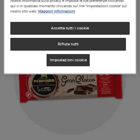
golosissima crema Baci®. Da provare subito!
nostra informativa sulla privacy e imposta le tue preferenze cliccando
qui o in qualsiasi momento cliccando sul link "Impostazioni cookie" sul
nostro sito web.
Maggiori informazioni
Accetta tutti i cookie
Rifiuta tutti
Impostazioni cookie