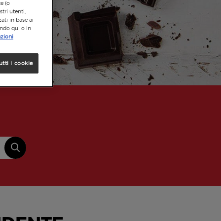
te (o
tri utenti,
ati in base ai
ando qui o in
zioni
utti i cookie