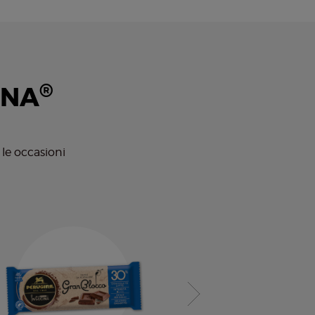
®
INA
 le occasioni