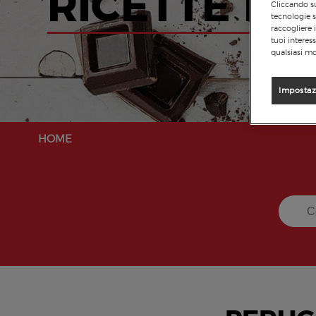
RICETTE PE
Cliccando su
tecnologie s
raccogliere 
tuoi interes
qualsiasi mo
Impostaz
HOME