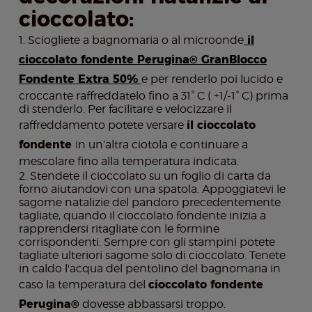
cioccolato:
Sciogliete a bagnomaria o al microonde
il
cioccolato fondente Perugina® GranBlocco
Fondente Extra 50%
e per renderlo poi lucido e
croccante raffreddatelo fino a 31° C ( +1/-1° C) prima
di stenderlo. Per facilitare e velocizzare il
raffreddamento potete versare
il cioccolato
fondente
in un’altra ciotola e continuare a
mescolare fino alla temperatura indicata.
Stendete il cioccolato su un foglio di carta da
forno aiutandovi con una spatola. Appoggiatevi le
sagome natalizie del pandoro precedentemente
tagliate, quando il cioccolato fondente inizia a
rapprendersi ritagliate con le formine
corrispondenti. Sempre con gli stampini potete
tagliate ulteriori sagome solo di cioccolato. Tenete
in caldo l'acqua del pentolino del bagnomaria in
caso la temperatura del
cioccolato fondente
Perugina®
dovesse abbassarsi troppo.