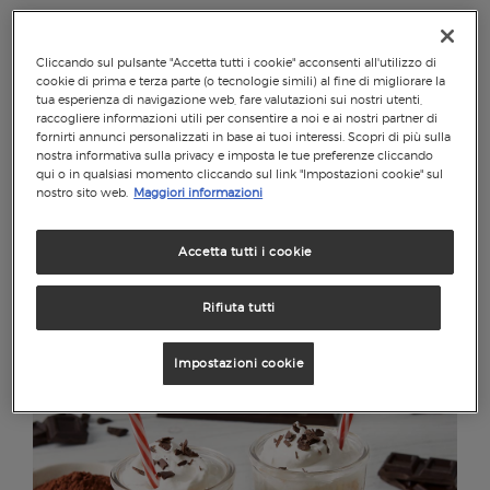
Semplici da realizzare e con impasti originali e ricchi
di sapore, grazie al cioccolato Perugina®, ogni
Cliccando sul pulsante "Accetta tutti i cookie" acconsenti all'utilizzo di
preparazione diventerà ancora più golosa e invitante.
cookie di prima e terza parte (o tecnologie simili) al fine di migliorare la
tua esperienza di navigazione web, fare valutazioni sui nostri utenti,
LEGGI DI PIÙ
raccogliere informazioni utili per consentire a noi e ai nostri partner di
fornirti annunci personalizzati in base ai tuoi interessi. Scopri di più sulla
I dolci siciliani rappresentano la vera essenza di questa
nostra informativa sulla privacy e imposta le tue preferenze cliccando
qui o in qualsiasi momento cliccando sul link "Impostazioni cookie" sul
regione, la cui tradizione culinaria è variegata e
nostro sito web.
Maggiori informazioni
Filtra per...
impreziosita da materie prime di pregio.
Lasciatevi
conquistare dalle ricette di dolci siciliani firmate
Accetta tutti i cookie
RIMUOVI FILTRO
Perugina®
.
Rifiuta tutti
Impostazioni cookie