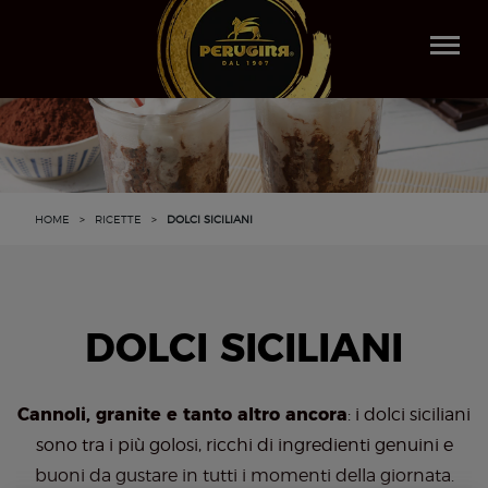
Salta
al
Togg
contenuto
navi
principale
HOME
>
RICETTE
>
DOLCI SICILIANI
DOLCI SICILIANI
Cannoli, granite e tanto altro ancora
: i dolci siciliani
sono tra i più golosi, ricchi di ingredienti genuini e
buoni da gustare in tutti i momenti della giornata.