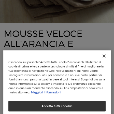
MOUSSE VELOCE
ALL’ARANCIA E
CACAO
Cliccando sul pulsante "Accetta tutti i cookie" acconsenti all'utilizzo di
cookie di prima e terza parte (o tecnologie simili) al fine di migliorare la
tua esperienza di navigazione web, fare valutazioni sui nostri utenti,
raccogliere informazioni utili per consentire a noi e ai nostri partner di
fornirti annunci personalizzati in base ai tuoi interessi. Scopri di più sulla
nostra informativa sulla privacy e imposta le tue preferenze cliccando
qui o in qualsiasi momento cliccando sul link "Impostazioni cookie" sul
nostro sito web.
Maggiori informazioni
Accetta tutti i cookie