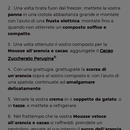
2. Una volta tirata fuori dal freezer, mettete la vostra
panna
in una ciotola abbastanza grande e montate
frusta elettrica
con l’aiuto di una
: montate fino a
composto soffice e
quando non otterrete un
compatto
.
3. Una volta ottenuto il vostro composto per la
Mousse all’arancia e cacao
Cacao
, aggiungete il
®
Zuccherato Perugina
.
scorza di
4. Con una grattugia, grattugiate la
un’arancia
sopra al vostro composto e, con l’aiuto di
amalgamare
una spatola, continuate ad
delicatamente
.
crema
coppette da gelato
5. Versate la vostra
in 4
, o
tazze
in
, e mettete a refrigerare.
Mousse veloce
6. Nel frattempo che la vostra
all’arancia e cacao
si raffreddi, prendete un
succo dell’arancia
pentolino, versate al suo interno il