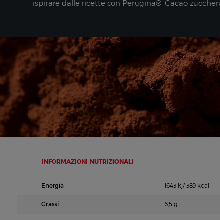
ispirare dalle ricette con Perugina® Cacao zuccherat
INFORMAZIONI NUTRIZIONALI
Energia
1643 kj/ 389 kcal
Grassi
6,5 g