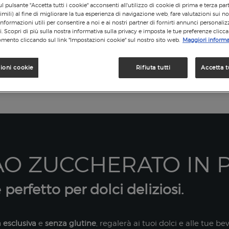
l pulsante "Accetta tutti i cookie" acconsenti all'utilizzo di cookie di prima e terza par
imili) al fine di migliorare la tua esperienza di navigazione web, fare valutazioni sui nos
informazioni utili per consentire a noi e ai nostri partner di fornirti annunci personalizz
si. Scopri di più sulla nostra informativa sulla privacy e imposta le tue preferenze clicc
mento cliccando sul link "Impostazioni cookie" sul nostro sito web.
Maggiori informa
ioni cookie
Rifiuta tutti
Accetta t
O ZUCCHERATO IN P
e
perfetto per dolci deliziosi.
a esclusiva
e
senza glutine
, regalerà ai tuoi dolci e alle tue b