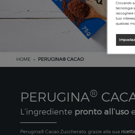
Cliccando su
tecnologie s
raccogliere 
tuoi interes
qualsiasi mo
Impostaz
HOME
PERUGINA® CACAO
>
®
PERUGINA
CACA
L’ingrediente
pronto all’uso
Perugina® Cacao Zuccherato, grazie alla sua
ricett