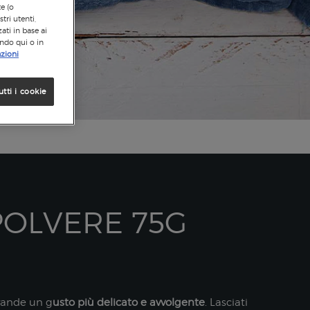
te (o
tri utenti,
ati in base ai
ando qui o in
zioni
utti i cookie
OLVERE 75G
evande un g
usto più delicato e avvolgente
. Lasciati