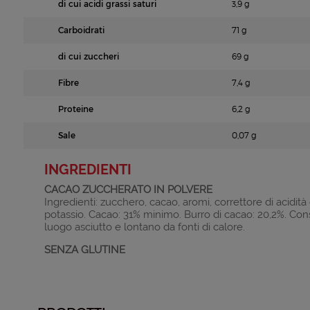
di cui acidi grassi saturi
3,9 g
Carboidrati
71 g
di cui zuccheri
69 g
Fibre
7,4 g
Proteine
6,2 g
Sale
0,07 g
INGREDIENTI
CACAO ZUCCHERATO IN POLVERE
Ingredienti: zucchero, cacao, aromi, correttore di acidità
potassio. Cacao: 31% minimo. Burro di cacao: 20,2%. Con
luogo asciutto e lontano da fonti di calore.
SENZA GLUTINE