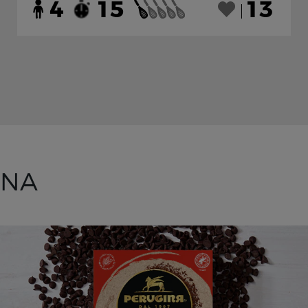
4
15
13
INA