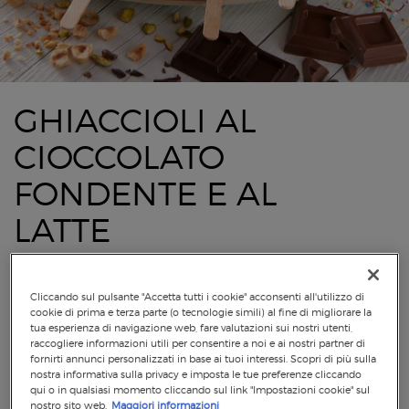
GHIACCIOLI AL
CIOCCOLATO
FONDENTE E AL
LATTE
Cliccando sul pulsante "Accetta tutti i cookie" acconsenti all'utilizzo di
cookie di prima e terza parte (o tecnologie simili) al fine di migliorare la
tua esperienza di navigazione web, fare valutazioni sui nostri utenti,
raccogliere informazioni utili per consentire a noi e ai nostri partner di
fornirti annunci personalizzati in base ai tuoi interessi. Scopri di più sulla
nostra informativa sulla privacy e imposta le tue preferenze cliccando
qui o in qualsiasi momento cliccando sul link "Impostazioni cookie" sul
nostro sito web.
Maggiori informazioni