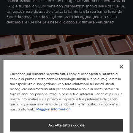
Lasciati ispirare dalle ricette con Perugina® GranBlocco latte 30% da
150g e stupisci chi vuoi bene con preparazioni innovative e di qualità.
Un gusto morbido adatto a tutta la famiglia e la sua forma lo rende
facile da spezzare e da sciogliere. Usalo per aggiungere un tocco
delicato alle tue ricette a base di cioccolato firmate Perugina®
Cliccando sul pulsante "Accetta tutti i cookie" acconsenti all'utilizzo di
cookie di prima e terza parte (o tecnologie simili) al fine di migliorare la
tua esperienza di navigazione web, fare valutazioni sui nostri utenti,
raccogliere informazioni utili per consentire a noi e ai nostri partner di
fornirti annunci personalizzati in base ai tuoi interessi. Scopri di più sulla
nostra informativa sulla privacy e imposta le tue preferenze cliccando
qui o in qualsiasi momento cliccando sul link "Impostazioni cookie" sul
nostro sito web.
Maggiori informazioni
Accetta tutti i cookie