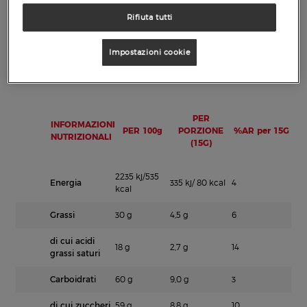
Rifiuta tutti
Impostazioni cookie
Peso del prodotto: 150 g
PER
INFORMAZIONI
PER 100g
PORZIONE
%AR per 15G
NUTRIZIONALI
(15G)
2235 kj/535
Energia
335 kj/ 80 kcal
4
kcal
Grassi
30 g
4,5 g
6
di cui acidi
18 g
2,7 g
14
grassi saturi
Carboidrati
60 g
9,0 g
3
di cui zuccheri
59 g
8,8 g
10