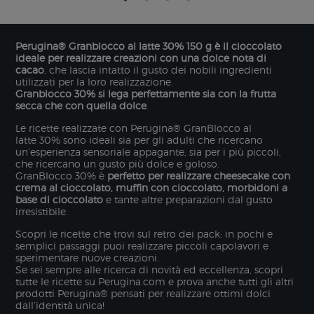
Perugina® Granblocco al latte 30% 150 g è il cioccolato
ideale per realizzare creazioni con una dolce nota di
cacao
, che lascia intatto il gusto dei nobili ingredienti
utilizzati per la loro realizzazione.
Granblocco 30% si lega perfettamente sia con la frutta
secca che con quella dolce
.
Le ricette realizzate con Perugina® GranBlocco al
latte 30% sono ideali sia per gli adulti che ricercano
un’esperienza sensoriale appagante, sia per i più piccoli,
che ricercano un gusto più dolce e goloso.
GranBlocco 30% è
perfetto per realizzare cheesecake con
crema al cioccolato, muffin con cioccolato, morbidoni a
base di cioccolato
e tante altre preparazioni dal gusto
irresistibile.
Scopri le ricette che trovi sul retro dei pack: in pochi e
semplici passaggi puoi realizzare piccoli capolavori e
sperimentare nuove creazioni.
Se sei sempre alle ricerca di novità ed eccellenza, scopri
tutte le ricette su Perugina.com e prova anche tutti gli altri
prodotti Perugina® pensati per realizzare ottimi dolci
dall’identità unica!