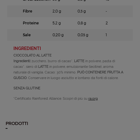
Fibre
2,0 g
0,3 g
-
Proteine
5,2 g
0,8 g
2
Sale
0,20 g
0,03 g
1
INGREDIENTI
CIOCCOLATO AL LATTE
Ingredienti:
zucchero, burro di cacao*,
LATTE
in polvere, pasta di
cacao*, siero di
LATTE
in polvere, emulsionante (lecitine), aroma
naturale di vaniglia. Cacao: 30% minimo.
PUÒ CONTENERE FRUTTA A
GUSCIO
. Conservare in luogo asciutto e lontano da fonti di calore.
SENZA GLUTINE
*Certificato Rainforest Alliance. Scopri di più su
ra.org
PRODOTTI