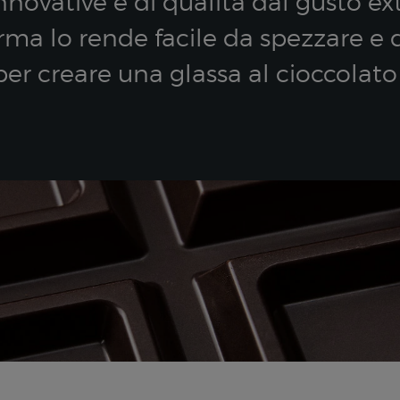
novative e di qualità dal gusto ex
ma lo rende facile da spezzare e d
per creare una glassa al cioccolat