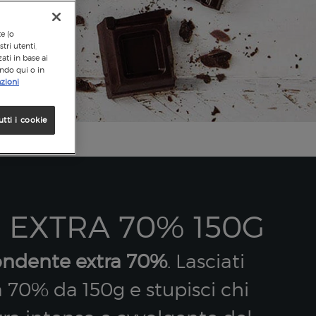
te (o
tri utenti,
ati in base ai
ando qui o in
zioni
utti i cookie
EXTRA 70% 150G
fondente extra 70%
. Lasciati
 70% da 150g e stupisci chi