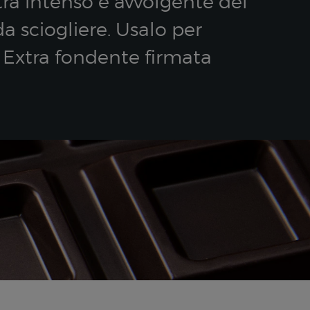
tra intenso e avvolgente del
a sciogliere. Usalo per
o Extra fondente firmata