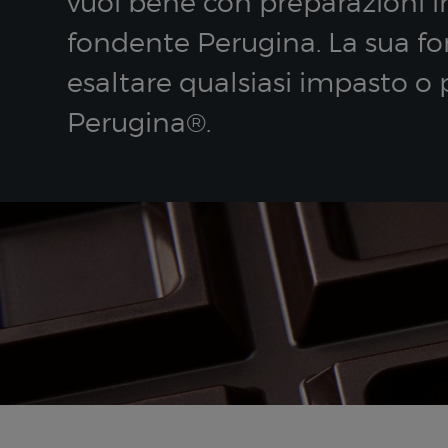
vuoi bene con preparazioni in
fondente Perugina. La sua for
esaltare qualsiasi impasto o 
Perugina®.