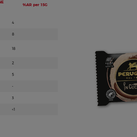
NE
%AR per 15G
4
8
18
2
5
-
3
<1