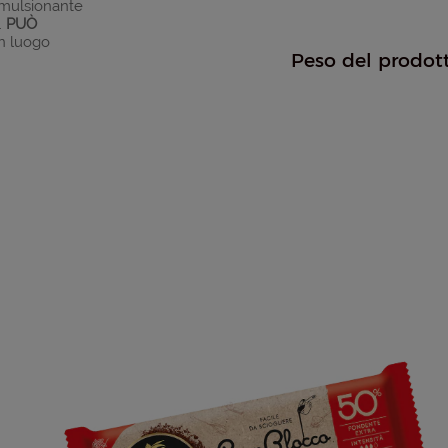
 emulsionante
.
PUÒ
in luogo
Peso del prodot