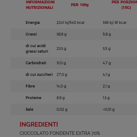
INFORMAZIONI
PER PORZIO
PER 100g
NUTRIZIONALI
(15G)
Energia
2241 kj/540 kcal
336 kj/ 81 kcal
Grassi
38,8 g
5,8 g
di cui acidi
23,3 g
3,5 g
grassi saturi
Carboidrati
31,0 g
4,7 g
di cui zuccheri
27,0 g
4,1 g
Fibre
14,0 g
2,1 g
Proteine
8,9 g
1,3 g
Sale
0,02 g
<0,01 g
INGREDIENTI
CIOCCOLATO FONDENTE EXTRA 70%