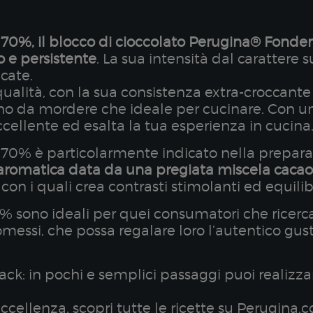
%, il blocco di cioccolato Perugina® Fondent
o e persistente
. La sua intensità dal carattere 
icate.
alità, con la sua consistenza extra-croccante 
uono da mordere che ideale per cucinare. Con una
ellente ed esalta la tua esperienza in cucina
% è particolarmente indicato nella preparazi
 aromatica data da una pregiata miscela cacao,
, con i quali crea contrasti stimolanti ed equilib
0% sono ideali per quei consumatori che ricerc
messi, che possa regalare loro l’autentico gus
i pack: in pochi e semplici passaggi puoi realiz
ccellenza, scopri tutte le ricette su Perugina.c