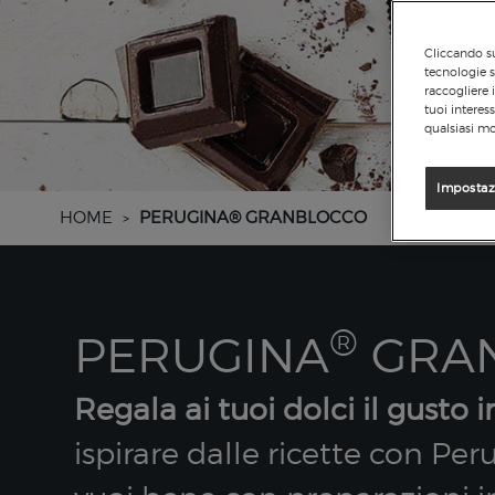
Cliccando su
tecnologie s
raccogliere 
tuoi interes
qualsiasi mo
Impostaz
HOME
PERUGINA® GRANBLOCCO
>
®
PERUGINA
GRAN
Regala ai tuoi dolci il gust
ispirare dalle ricette con P