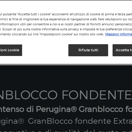
l pulsante "Accetta tutti i cookie" acconsenti all'utilizzo di cookie di prima e terza par
imili) al fine di migliorare la tua esperienza di navigazione web, fare valutazioni sui nos
informazioni utili per consentire a noi e ai nostri partner di fornirti annunci personalizz
si. Scopri di più sulla nostra informativa sulla privacy e imposta le tue preferenze clicc
mento cliccando sul link "Impostazioni cookie" sul nostro sito web.
Maggiori informa
ioni cookie
Rifiuta tutti
Accetta t
BLOCCO FONDENTE 
o intenso di Perugina® Granblocco 
erugina® GranBlocco fondente Extra