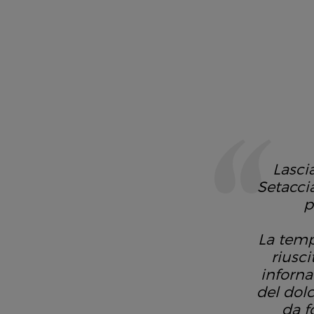
Lasci
Setaccia
p
La temp
riusci
inforna
del dol
da f