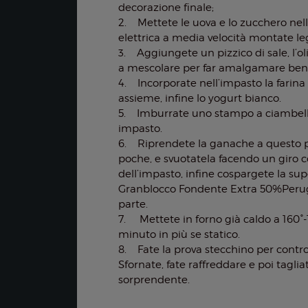
decorazione finale;
2. Mettete le uova e lo zucchero nell
elettrica a media velocità montate l
3. Aggiungete un pizzico di sale, l’o
a mescolare per far amalgamare bene t
4. Incorporate nell’impasto la farina 
assieme, infine lo yogurt bianco.
5. Imburrate uno stampo a ciambella
impasto.
6. Riprendete la ganache a questo p
poche, e svuotatela facendo un giro co
dell’impasto, infine cospargete la sup
Granblocco Fondente Extra 50%Peru
parte.
7. Mettete in forno già caldo a 160°-1
minuto in più se statico.
8. Fate la prova stecchino per contro
Sfornate, fate raffreddare e poi taglia
sorprendente.