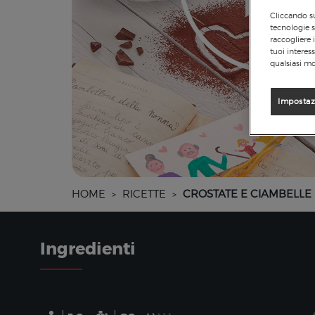
Cliccando su
tecnologie s
raccogliere 
tuoi interes
qualsiasi mo
Impostaz
HOME
RICETTE
CROSTATE E CIAMBELLE
>
>
Ingredienti