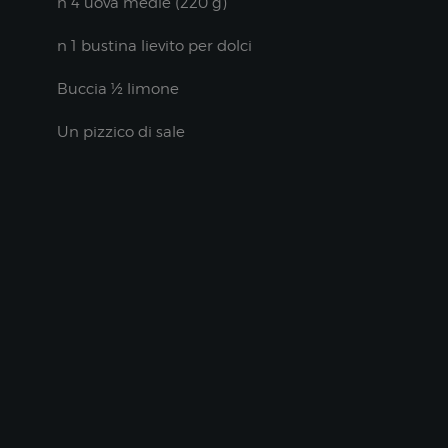
n 4 uova medie (220 g)
n 1 bustina lievito per dolci
Buccia ½ limone
Un pizzico di sale