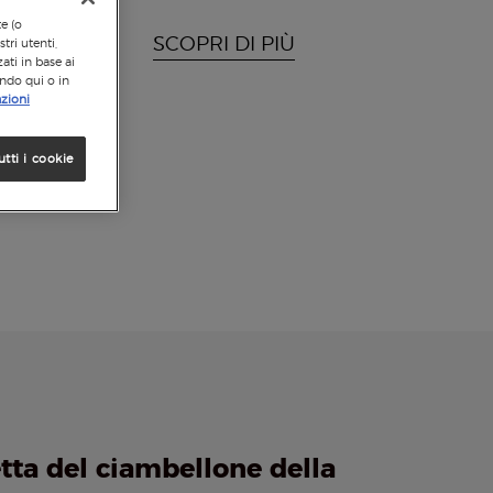
te (o
SCOPRI DI PIÙ
tri utenti,
ati in base ai
ando qui o in
zioni
utti i cookie
tta del ciambellone della