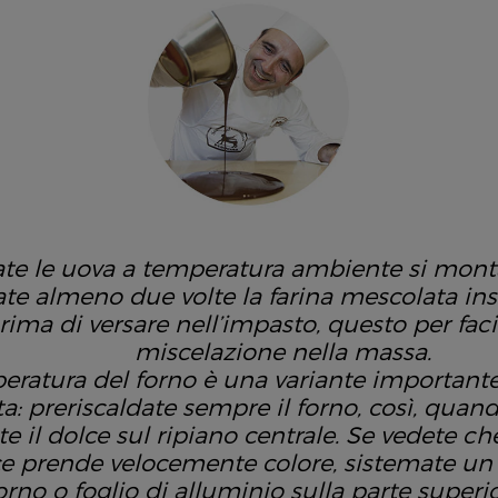
ate le uova a temperatura ambiente si mon
te almeno due volte la farina mescolata insi
rima di versare nell’impasto, questo per facil
miscelazione nella massa.
eratura del forno è una variante important
ta: preriscaldate sempre il forno, così, qua
te il dolce sul ripiano centrale. Se vedete ch
ce prende velocemente colore, sistemate un f
orno o foglio di alluminio sulla parte superio