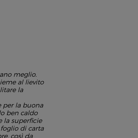
tano meglio.
eme al lievito
itare la
e per la buona
ndo ben caldo
e la superficie
oglio di carta
re, così da