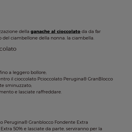
ganache al cioccolato
zzazione della
da da far
rno del ciambellone della nonna. la ciambella.
colato
ino a leggero bollore;
dentro il cioccolato Pcioccolato Perugina® GranBlocco
e sminuzzato;
mento e lasciate raffreddare.
lato Perugina® Granblocco Fondente Extra
tra 50% e lasciate da parte, serviranno per la