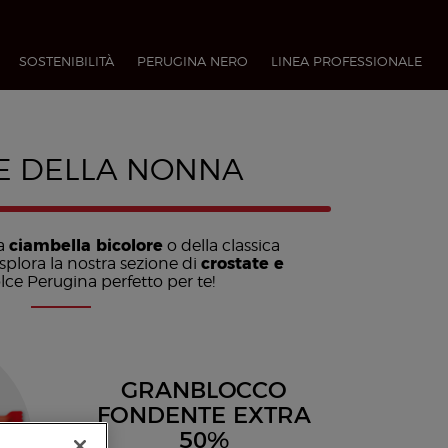
SOSTENIBILITÀ
PERUGINA NERO
LINEA PROFESSIONALE​
E DELLA NONNA
la
ciambella bicolore
o della classica
Esplora la nostra sezione di
crostate e
dolce Perugina perfetto per te!
GRANBLOCCO
FONDENTE EXTRA
50%