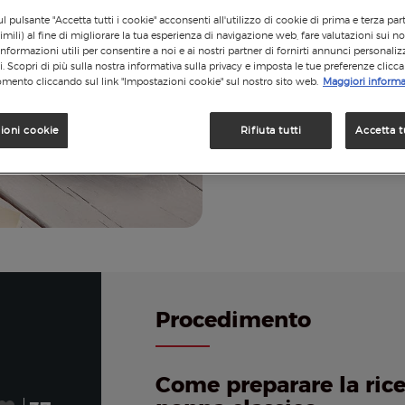
l pulsante "Accetta tutti i cookie" acconsenti all'utilizzo di cookie di prima e terza par
imili) al fine di migliorare la tua esperienza di navigazione web, fare valutazioni sui nos
informazioni utili per consentire a noi e ai nostri partner di fornirti annunci personalizz
si. Scopri di più sulla nostra informativa sulla privacy e imposta le tue preferenze clicc
mento cliccando sul link "Impostazioni cookie" sul nostro sito web.
Maggiori informa
ioni cookie
Rifiuta tutti
Accetta t
Procedimento
Come preparare la rice