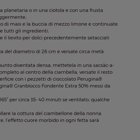
a planetaria o in una ciotola e con una frusta
eggermente;
lio di mais e la buccia di mezzo limone e continuate
utti gli ingredienti;
e il lievito per dolci precedentemente setacciati
 del diametro di 26 cm e versate circa metà
unto diventata densa, mettetela in una sacsàc-a-
mpleto al centro della ciambella, versate il resto
erficie con i pezzetti di cioccolato Perugina®
gina® Granblocco Fondente Extra 50% messi da
65° per circa 35- 40 minuti se ventilato, qualche
llare la cottura del ciambellone della nonna.
te, l’effetto cuore morbido in ogni fetta sarà