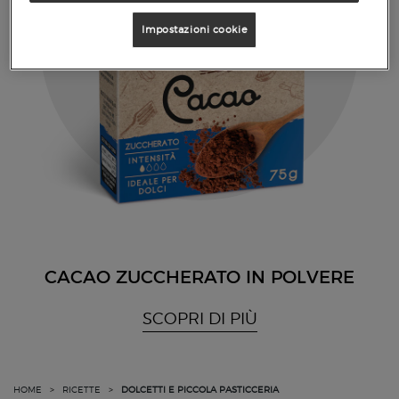
Impostazioni cookie
CACAO ZUCCHERATO IN POLVERE
SCOPRI DI PIÙ
HOME
>
RICETTE
>
DOLCETTI E PICCOLA PASTICCERIA