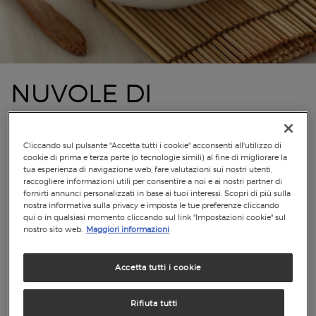
NUVOLE DI
COCCO AL CACAO
Cliccando sul pulsante "Accetta tutti i cookie" acconsenti all'utilizzo di
cookie di prima e terza parte (o tecnologie simili) al fine di migliorare la
tua esperienza di navigazione web, fare valutazioni sui nostri utenti,
raccogliere informazioni utili per consentire a noi e ai nostri partner di
fornirti annunci personalizzati in base ai tuoi interessi. Scopri di più sulla
nostra informativa sulla privacy e imposta le tue preferenze cliccando
qui o in qualsiasi momento cliccando sul link "Impostazioni cookie" sul
nostro sito web.
Maggiori informazioni
Accetta tutti i cookie
Rifiuta tutti