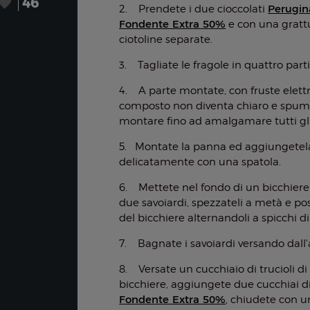
46
Perugin
2. Prendete i due cioccolati
Fondente Extra 50%
e con una grattu
ciotoline separate.
3. Tagliate le fragole in quattro part
4. A parte montate, con fruste elettri
composto non diventa chiaro e spum
montare fino ad amalgamare tutti gli
5. Montate la panna ed aggiungete
delicatamente con una spatola.
6. Mettete nel fondo di un bicchier
due savoiardi, spezzateli a metà e pos
del bicchiere alternandoli a spicchi di
7. Bagnate i savoiardi versando dall'al
8. Versate un cucchiaio di trucioli d
bicchiere, aggiungete due cucchiai di
Fondente Extra 50%
, chiudete con 