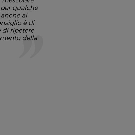
a mescolare
i per qualche
 anche al
siglio è di
di ripetere
gimento della