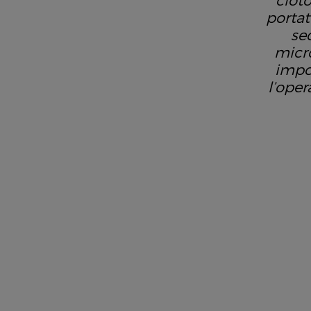
ciot
portat
se
micro
impo
l’oper