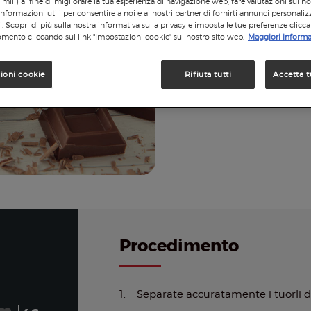
imili) al fine di migliorare la tua esperienza di navigazione web, fare valutazioni sui nos
informazioni utili per consentire a noi e ai nostri partner di fornirti annunci personalizz
si. Scopri di più sulla nostra informativa sulla privacy e imposta le tue preferenze clicc
mento cliccando sul link "Impostazioni cookie" sul nostro sito web.
Maggiori informa
ioni cookie
Rifiuta tutti
Accetta t
Procedimento
1. Separate accuratamente i tuorli d