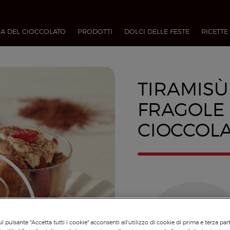
A DEL CIOCCOLATO
PRODOTTI
DOLCI DELLE FESTE
RICETTE
TIRAMISÙ
FRAGOLE 
CIOCCOL
l pulsante "Accetta tutti i cookie" acconsenti all'utilizzo di cookie di prima e terza par