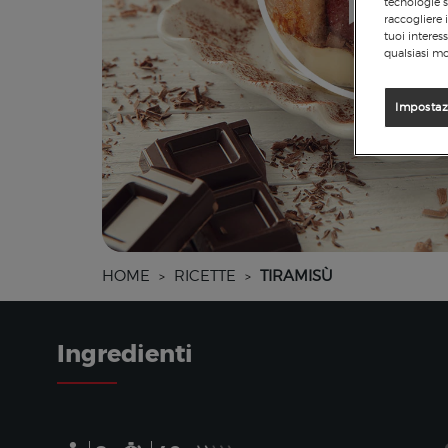
tecnologie s
raccogliere 
tuoi interes
qualsiasi mo
Impostaz
HOME
RICETTE
TIRAMISÙ
>
>
Ingredienti