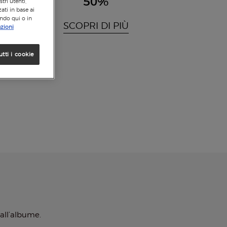
50%
tri utenti,
ati in base ai
ando qui o in
SCOPRI DI PIÙ
zioni
utti i cookie
all’albume.