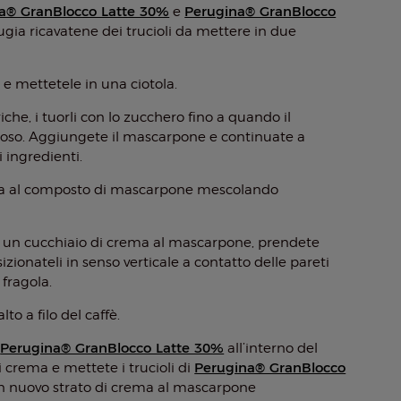
a® GranBlocco Latte 30%
Perugina® GranBlocco
e
gia ricavatene dei trucioli da mettere in due
i e mettetele in una ciotola.
che, i tuorli con lo zucchero fino a quando il
oso. Aggiungete il mascarpone e continuate a
 ingredienti.
la al composto di mascarpone mescolando
e un cucchiaio di crema al mascarpone, prendete
izionateli in senso verticale a contatto delle pareti
 fragola.
to a filo del caffè.
Perugina® GranBlocco Latte 30%
i
all’interno del
Perugina® GranBlocco
 crema e mettete i trucioli di
un nuovo strato di crema al mascarpone