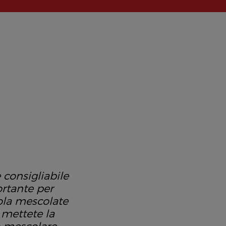
 consigliabile
ortante per
tola mescolate
 mettete la