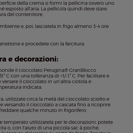
erficie della crema si formi la pellicina ovvero uno
hé esposto all'aria. La pellicola quindi deve stare
ra del contenitore.
biente e, poi, lasciatela in frigo almeno 3-4 ore
 panettone e procedete con la farcitura.
a e decorazioni:
roonde il cioccolato Perugina® GranBlocco
C con una tolleranza di +1/-1° C. Per facilitare e
versare il cioccolato in un’altra ciotola e
mperatura indicata.
 utilizzate circa la metà del cioccolato sciolto e
 versando il cioccolato a cascata fino a ricoprire
affreddare qualche minuto in frigorifero.
 e temperato utilizzatela per le decorazioni: potete
ita o, con l’aiuto di una piccola sac à poche,