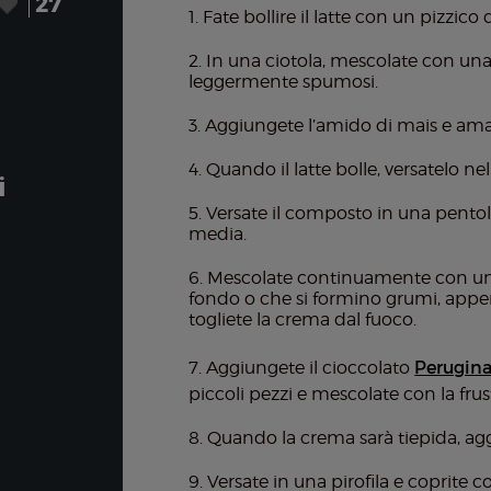
27
Fate bollire il latte con un pizzico d
In una ciotola, mescolate con una f
leggermente spumosi.
Aggiungete l’amido di mais e am
Quando il latte bolle, versatelo 
i
Versate il composto in una pento
media.
Mescolate continuamente con una 
fondo o che si formino grumi, appena
togliete la crema dal fuoco.
Aggiungete il cioccolato
Perugin
piccoli pezzi e mescolate con la frust
Quando la crema sarà tiepida, ag
Versate in una pirofila e coprite 