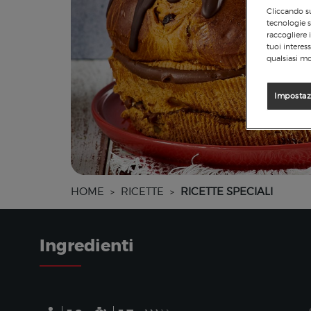
Cliccando su
tecnologie s
raccogliere 
tuoi interes
qualsiasi mo
Impostaz
HOME
RICETTE
RICETTE SPECIALI
>
>
Ingredienti