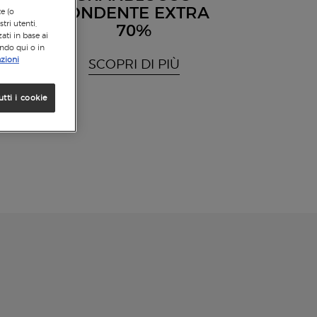
FONDENTE EXTRA
te (o
tri utenti,
70%
ati in base ai
ando qui o in
zioni
SCOPRI DI PIÙ
utti i cookie