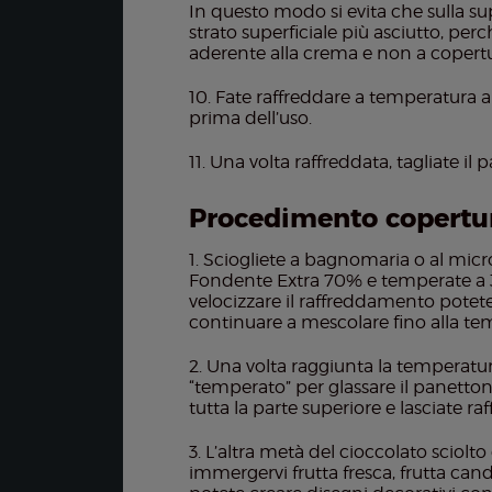
In questo modo si evita che sulla sup
strato superficiale più asciutto, perc
aderente alla crema e non a copertu
Fate raffreddare a temperatura am
prima dell’uso.
Una volta raffreddata, tagliate il
Procedimento copertur
Sciogliete a bagnomaria o al mic
Fondente Extra 70% e temperate a 31° 
velocizzare il raffreddamento potete 
continuare a mescolare fino alla te
Una volta raggiunta la temperatura,
“temperato” per glassare il panettone
tutta la parte superiore e lasciate r
L’altra metà del cioccolato sciolto
immergervi frutta fresca, frutta cand