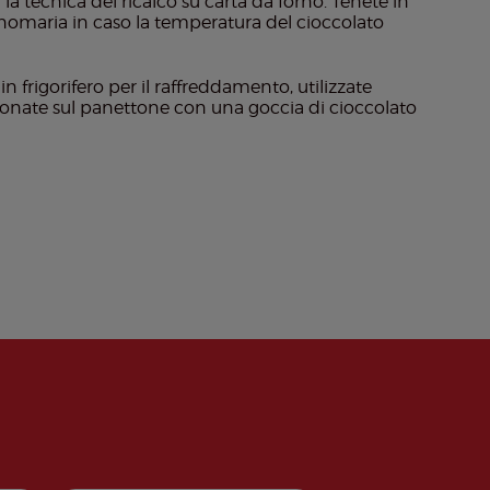
la tecnica del ricalco su carta da forno. Tenete in
nomaria in caso la temperatura del cioccolato
 frigorifero per il raffreddamento, utilizzate
ionate sul panettone con una goccia di cioccolato