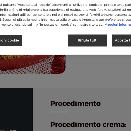
l pulsante "Accetta tutti i cookie" acconsenti all'utilizzo di cookie di prima e terza par
imili) al fine di migliorare la tua esperienza di navigazione web, fare valutazioni sui nos
informazioni utili per consentire a noi e ai nostri partner di fornirti annunci personalizz
si. Scopri di più sulla nostra informativa sulla privacy e imposta le tue preferenze clicc
mento cliccando sul link "Impostazioni cookie" sul nostro sito web.
Maggiori informa
ioni cookie
Rifiuta tutti
Accetta t
Procedimento
Procedimento crema: