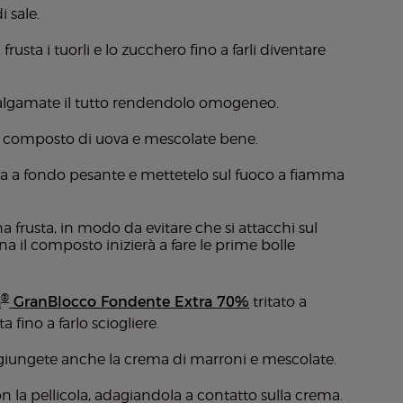
i sale.
rusta i tuorli e lo zucchero fino a farli diventare
algamate il tutto rendendolo omogeneo.
nel composto di uova e mescolate bene.
la a fondo pesante e mettetelo sul fuoco a fiamma
frusta, in modo da evitare che si attacchi sul
 il composto inizierà a fare le prime bolle
®
a
GranBlocco Fondente Extra 70%
tritato a
a fino a farlo sciogliere.
giungete anche la crema di marroni e mescolate.
con la pellicola, adagiandola a contatto sulla crema.