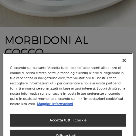
MORBIDONI AL
COCCO
Cliccando sul pulsante "Accetta tutti i cookie" acconsenti all'utilizzo di
cookie di prima e terza parte (o tecnologie simili) al fine di migliorare la
tua esperienza di navigazione web, fare valutazioni sui nostri utenti,
raccogliere informazioni utili per consentire a noi e ai nostri partner di
fornirti annunci personalizzati in base ai tuoi interessi. Scopri di più sulla
nostra informativa sulla privacy e imposta le tue preferenze cliccando
qui o in qualsiasi momento cliccando sul link "Impostazioni cookie" sul
nostro sito web.
Maggiori informazioni
Accetta tutti i cookie
Rifiuta tutti