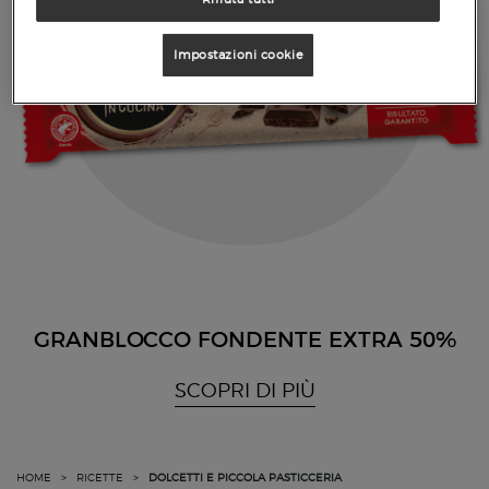
Impostazioni cookie
GRANBLOCCO FONDENTE EXTRA 50%
SCOPRI DI PIÙ
HOME
>
RICETTE
>
DOLCETTI E PICCOLA PASTICCERIA