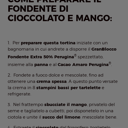
FONDENTE DI
CIOCCOLATO E MANGO:
preparare questa tortina
1. Per
iniziate con un
GranBlocco
bagnomaria in cui andrete a disporre il
®
Fondente Extra 50% Perugina
spezzettato,
®
panna
Cacao Amaro Perugina
insieme alla
e al
.
2. Fondete a fuoco dolce e mescolate, fino ad
crema spessa
ottenere una
. A questo punto versate
stampini bassi per tartelette
la crema in 8
e
refrigerate.
sbucciate il mango
3. Nel frattempo
, privatelo del
seme e tagliatelo a cubetti, poi disponetelo in una
succo del limone
ciotola e unite il
: mescolate bene.
cioccolato
4. Estraete il
dal frigorifero, toglietelo