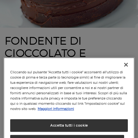
FONDENTE DI
CIOCCOLATO E
MANGO
Cliccando sul pulsante "Accetta tutti i cookie" acconsenti all'utilizzo di
cookie di prima e terza parte (o tecnologie simili) al fine di migliorare la
tua esperienza di navigazione web, fare valutazioni sui nostri utenti,
raccogliere informazioni utili per consentire a noi e ai nostri partner di
fornirti annunci personalizzati in base ai tuoi interessi. Scopri di più sulla
nostra informativa sulla privacy e imposta le tue preferenze cliccando
qui o in qualsiasi momento cliccando sul link "Impostazioni cookie" sul
nostro sito web.
Maggiori informazioni
Accetta tutti i cookie