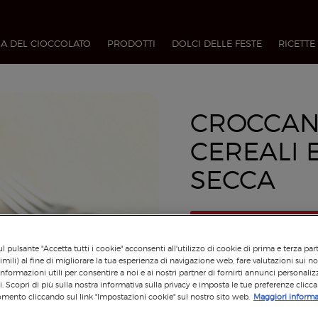
A DEL CIOCCOLATO
PRODOTTI
DOLCI DELLE FESTE
RICETTE
CROCCAN
CEREALI 
SECCA
l pulsante "Accetta tutti i cookie" acconsenti all'utilizzo di cookie di prima e terza par
imili) al fine di migliorare la tua esperienza di navigazione web, fare valutazioni sui nos
informazioni utili per consentire a noi e ai nostri partner di fornirti annunci personalizz
si. Scopri di più sulla nostra informativa sulla privacy e imposta le tue preferenze clicc
mento cliccando sul link "Impostazioni cookie" sul nostro sito web.
Maggiori informa