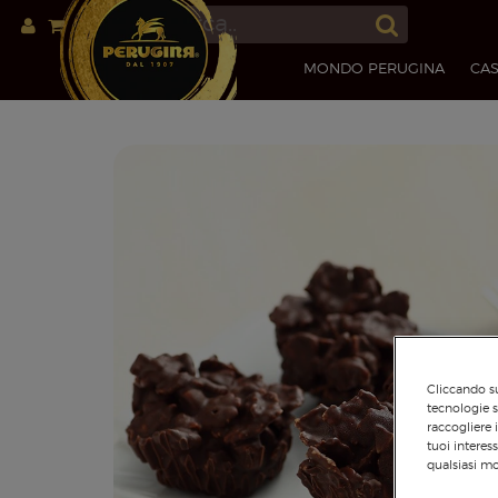
MONDO PERUGINA
CAS
Cliccando su
tecnologie s
raccogliere 
tuoi interes
qualsiasi mo