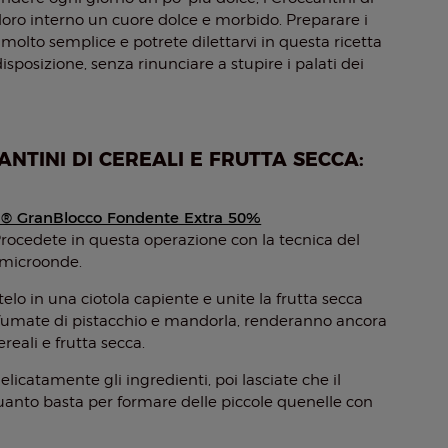
 loro interno un cuore dolce e morbido. Preparare i
è molto semplice e potrete dilettarvi in questa ricetta
osizione, senza rinunciare a stupire i palati dei
NTINI DI CEREALI E FRUTTA SECCA:
a® GranBlocco Fondente Extra 50%
cedete in questa operazione con la tecnica del
 microonde.
itelo in una ciotola capiente e unite la frutta secca
ofumate di pistacchio e mandorla, renderanno ancora
cereali e frutta secca.
licatamente gli ingredienti, poi lasciate che il
anto basta per formare delle piccole quenelle con