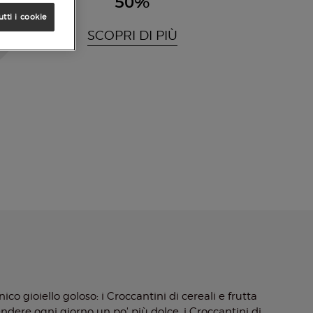
50%
utti i cookie
SCOPRI DI PIÙ
co gioiello goloso: i Croccantini di cereali e frutta
endere ogni giorno un po' più dolce, i Croccantini di