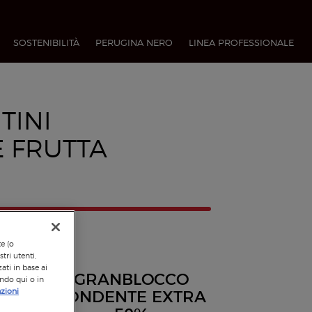
SOSTENIBILITÀ
PERUGINA NERO
LINEA PROFESSIONALE​
TINI
E FRUTTA
te (o
tri utenti,
ati in base ai
GRANBLOCCO
ando qui o in
zioni
FONDENTE EXTRA