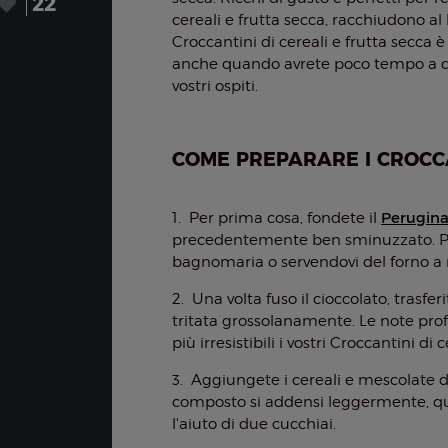
22
cereali e frutta secca, racchiudono al
Croccantini di cereali e frutta secca 
anche quando avrete poco tempo a disp
vostri ospiti.
COME PREPARARE I CROCCA
Perugin
1. Per prima cosa, fondete il
precedentemente ben sminuzzato. Pro
bagnomaria o servendovi del forno a
2. Una volta fuso il cioccolato, trasfer
tritata grossolanamente. Le note pr
più irresistibili i vostri Croccantini di 
3. Aggiungete i cereali e mescolate de
composto si addensi leggermente, qu
l'aiuto di due cucchiai.