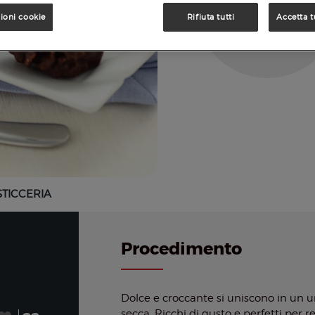
ioni cookie
Rifiuta tutti
Accetta t
STICCERIA
Procedimento
Dolce e croccante si uniscono in un uni
secca. Ricchi di gusto e perfetti per r