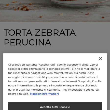
TORTA ZEBRATA
PERUGINA
Cliccando sul pulsante "Accetta tutti i cookie" acconsenti all'utilizzo di
cookie di prima e terza parte (o tecnologie simili) al fine di migliorare la
tua esperienza di navigazione web, fare valutazioni sui nostri utenti,
raccogliere informazioni utili per consentire a noi e ai nostri partner di
fornirti annunci personalizzati in base ai tuoi interessi. Scopri di più sulla
nostra informativa sulla privacy e imposta le tue preferenze cliccando
qui o in qualsiasi momento cliccando sul link "Impostazioni cookie" sul
nostro sito web.
Maggiori informazioni
Accetta tutti i cookie