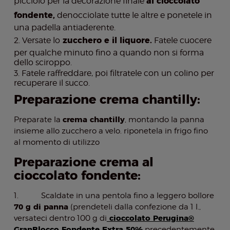
picciolo per la decorazione finale
al cioccolato
fondente,
denocciolate tutte le altre e ponetele in
una padella antiaderente.
Versate lo
zucchero e il liquore.
Fatele cuocere
per qualche minuto fino a quando non si forma
dello sciroppo.
Fatele raffreddare, poi filtratele con un colino per
recuperare il succo.
Preparazione crema chantilly:
crema chantilly
Preparate la
, montando la panna
insieme allo zucchero a velo. riponetela in frigo fino
al momento di utilizzo
Preparazione crema al
cioccolato fondente:
1. Scaldate in una pentola fino a leggero bollore
70 g di panna
(prendeteli dalla confezione da 1 l.,
cioccolato Perugina®
versateci dentro 100 g di
GranBlocco Fondente Extra 50%
precedentemente