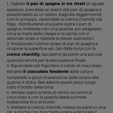
Tagliate
il pan di spagna in tre strati
di uguale
spessore, prendete un piano del pan di spagna e
posizionatelo su un piatto, bagnate leggermente
con lo sciroppo, riprendete la crema chantilly dal
frigo, distribuitene una parte sopra il pan di
spagna, livellatela con una spatola, poi adagiateci
circa la metà delle ciliegie e ricoprite con il
secondo strato e ripetete le stesse operazioni.
Posizionate l’ultimo strato di pan di spagna e
ricoprite la superficie ed i lati della torta con la
crema chantilly,
lasciatene da parte una piccola
quantità servirà per la decorazione finale.
Riprendete dal frigorifero il rotolo di cioccolato,
estraete
il cioccolato fondente
dalla carta e
rompetelo a pezzi ricavandone delle strisce alte
quanto il dolce, fate aderire questi pezzi lungo
tutto il bordo della torta.
Versate sopra la torta al centro la crema al
cioccolato e con la spatola fatela scorrere
livellandola fino al bordo.
Mettete la crema chantilly messa da parte in una
sàc a poche con bocchetta rigata e decorate il