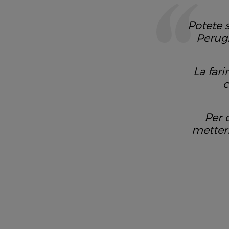
Potete 
Perug
La fari
c
Per 
metter