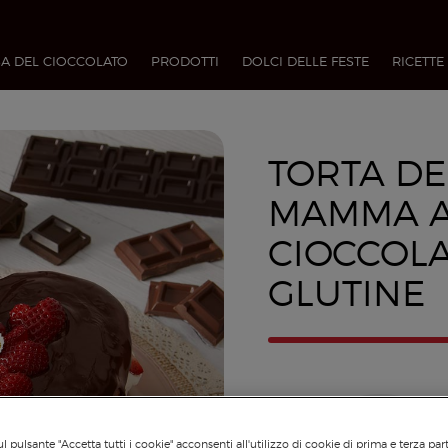
A DEL CIOCCOLATO
PRODOTTI
DOLCI DELLE FESTE
RICETTE
TORTA DE
MAMMA A
CIOCCOL
GLUTINE
l pulsante "Accetta tutti i cookie" acconsenti all'utilizzo di cookie di prima e terza par