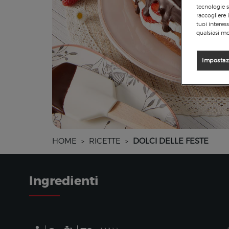
tecnologie s
raccogliere 
tuoi interes
qualsiasi mo
Impostaz
HOME
RICETTE
DOLCI DELLE FESTE
>
>
Ingredienti