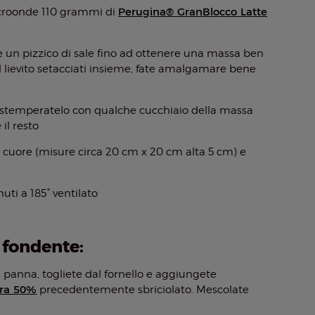
Perugina® GranBlocco Latte
icroonde 110 grammi di
 un pizzico di sale fino ad ottenere una massa ben
 il lievito setacciati insieme, fate amalgamare bene
o stemperatelo con qualche cucchiaio della massa
il resto
 cuore (misure circa 20 cm x 20 cm alta 5 cm) e
uti a 185° ventilato
 fondente:
a panna, togliete dal fornello e aggiungete
tra 50%
precedentemente sbriciolato. Mescolate