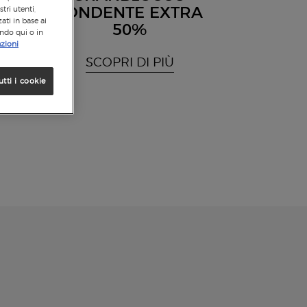
FONDENTE EXTRA
tri utenti,
ati in base ai
50%
ando qui o in
zioni
SCOPRI DI PIÙ
utti i cookie