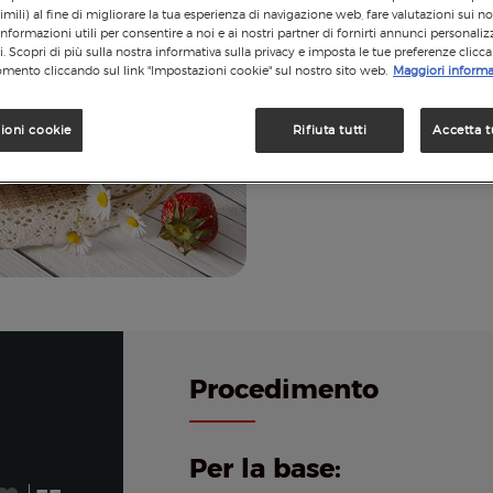
imili) al fine di migliorare la tua esperienza di navigazione web, fare valutazioni sui nos
informazioni utili per consentire a noi e ai nostri partner di fornirti annunci personalizz
si. Scopri di più sulla nostra informativa sulla privacy e imposta le tue preferenze clicc
mento cliccando sul link "Impostazioni cookie" sul nostro sito web.
Maggiori informa
ioni cookie
Rifiuta tutti
Accetta t
Procedimento
Per la base: