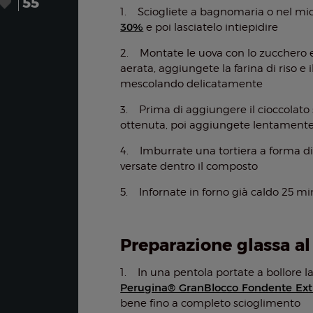
55
1. Sciogliete a bagnomaria o nel m
30%
e poi lasciatelo intiepidire
2. Montate le uova con lo zucchero e
aerata, aggiungete la farina di riso e
mescolando delicatamente
3. Prima di aggiungere il cioccolat
ottenuta, poi aggiungete lentamente 
4. Imburrate una tortiera a forma di
versate dentro il composto
5. Infornate in forno già caldo 25 min
Preparazione glassa al
1. In una pentola portate a bollore l
Perugina® GranBlocco Fondente Ex
bene fino a completo scioglimento