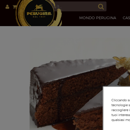
MONDO PERUGINA
CAS
Cliccando su
tecnologie s
raccogliere 
tuoi interes
qualsiasi mo