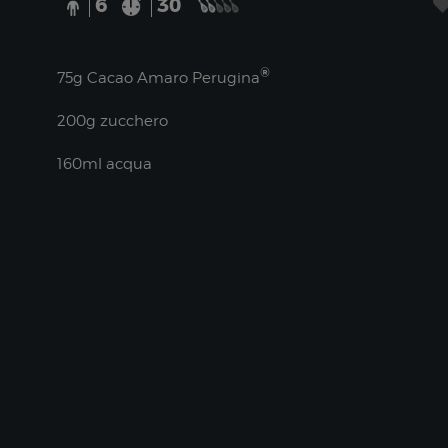
6
30
®
75g Cacao Amaro Perugina
200g zucchero
160ml acqua