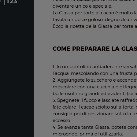
123
diventare unico e speciale.
La Glassa per torte al cacao è molto f
tavola un dolce goloso, degno di un v
Ecco la ricetta della Glassa per torte 
COME PREPARARE LA GLAS
1. In un pentolino antiaderente vers
l’acqua, mescolando con una frusta per
2. Aggiungete lo zucchero e accendet
mescolare con una cucchiaio di legno 
bolle risultino grandi ed evidenti (s
3. Spegnete il fuoco e lasciate raffr
fate colare il cacao sciolto sulla torta
consiglia poi di posizionare sotto la te
eccesso.
4. Se avanza tanta Glassa, potete conse
microonde, prima di utilizzarla.