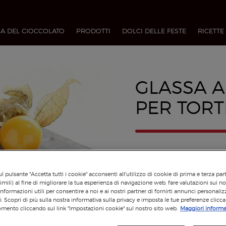
A DEL CIOCCOLATO
PRODOTTI
DOLCI DELLE FESTE
RICETTE
GLASSA A
PER TORT
l pulsante "Accetta tutti i cookie" acconsenti all'utilizzo di cookie di prima e terza par
imili) al fine di migliorare la tua esperienza di navigazione web, fare valutazioni sui nos
informazioni utili per consentire a noi e ai nostri partner di fornirti annunci personalizz
si. Scopri di più sulla nostra informativa sulla privacy e imposta le tue preferenze clicc
mento cliccando sul link "Impostazioni cookie" sul nostro sito web.
Maggiori informa