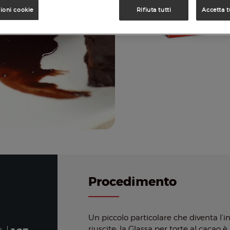
ioni cookie
Rifiuta tutti
Accetta t
Procedimento
Un piccolo particolare che diventa l’
riuscite: la Glassa per torte al cacao 