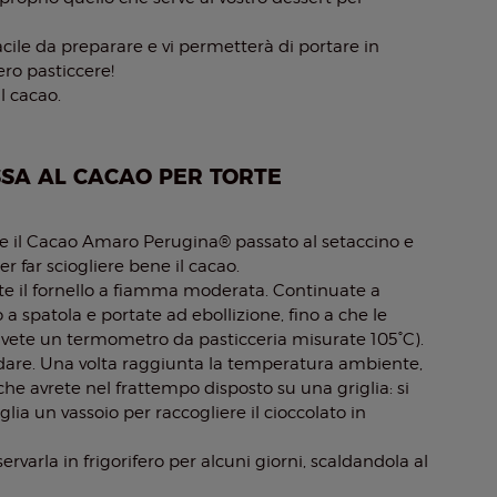
acile da preparare e vi permetterà di portare in
ero pasticcere!
al cacao.
SA AL CACAO PER TORTE
ate il Cacao Amaro Perugina® passato al setaccino e
 far sciogliere bene il cacao.
e il fornello a fiamma moderata. Continuate a
a spatola e portate ad ebollizione, fino a che le
e avete un termometro da pasticceria misurate 105°C).
eddare. Una volta raggiunta la temperatura ambiente,
, che avrete nel frattempo disposto su una griglia: si
glia un vassoio per raccogliere il cioccolato in
rvarla in frigorifero per alcuni giorni, scaldandola al