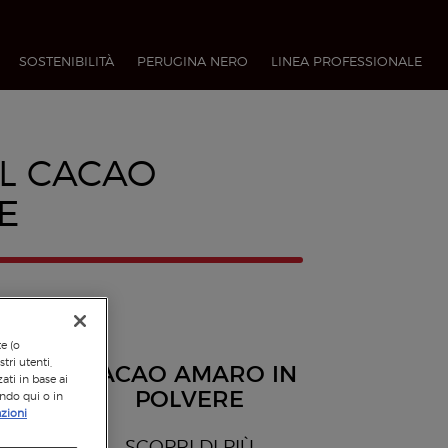
SOSTENIBILITÀ
PERUGINA NERO
LINEA PROFESSIONALE​
L CACAO
E
te (o
tri utenti,
CACAO AMARO IN
ati in base ai
POLVERE
ando qui o in
zioni
SCOPRI DI PIÙ