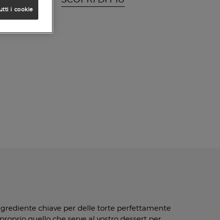
utti i cookie
ingrediente chiave per delle torte perfettamente
è proprio quello che serve al vostro dessert per