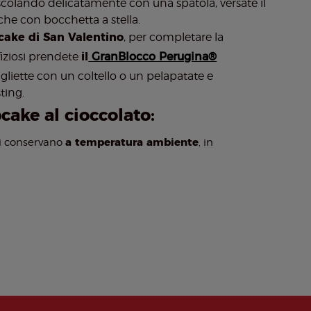
colando delicatamente con una spatola, versate il
he con bocchetta a stella.
cake di San Valentino
, per completare la
fiziosi prendete
il
GranBlocco Perugina®
agliette con un coltello o un pelapatate e
ting.
ake al cioccolato:
a temperatura ambiente
si conservano
, in