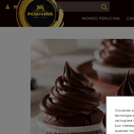
MONDO PERUGINA
CAS
Cliccando su
tecnologie s
raccogliere 
tuoi interes
qualsiasi mo