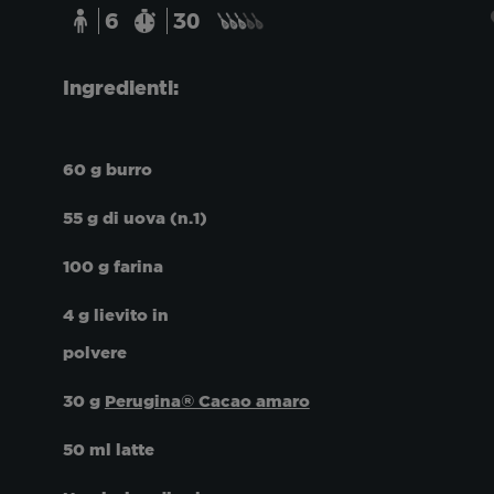
6
30
Ingredienti:
60 g burr
55 g di uova (n.1)
100 g farina
4 g lievito in
polvere
30 g
Perugina® Cacao amaro
50 ml latte