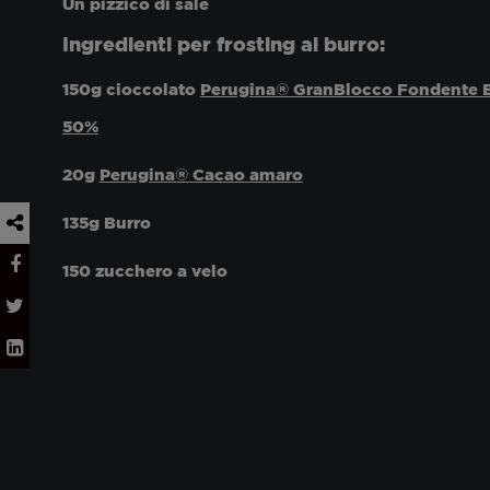
Un pizzico di sale
Ingredienti per frosting al burro:
150g cioccolato
Perugina® GranBlocco Fondente E
50%
20g
Perugina® Cacao amaro
135g Burro
150 zucchero a velo