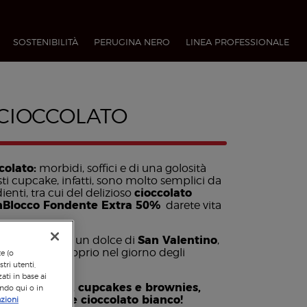
SOSTENIBILITÀ
PERUGINA NERO
LINEA PROFESSIONALE​
CIOCCOLATO
colato:
morbidi, soffici e di una golosità
ti cupcake, infatti, sono molto semplici da
ienti, tra cui del delizioso
cioccolato
nBlocco Fondente Extra 50%
darete vita
l cioccolato
è un dolce di
San Valentino
,
 dolce metà proprio nel giorno degli
te (o
tri utenti,
ati in base ai
ette di muffin, cupcakes e brownies,
ando qui o in
e al limone e cioccolato bianco!
zioni