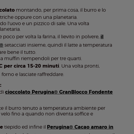
colato
montando, per prima cosa, il burro e lo
ettriche oppure con una planetaria.
l’uovo e un pizzico di sale. Una volta
lanetaria.
co per volta la farina, il lievito in polvere,
il
a®
setacciati insieme, quindi il latte a temperatura
 bene il tutto.
da muffin riempendoli per tre quarti.
°C per circa 15-20 minuti
. Una volta pronti,
 forno e lasciate raffreddare.
:
 di
cioccolato Perugina® GranBlocco Fondente
ate il burro tenuto a temperatura ambiente per
velo fino a quando non diventa soffice e
te
tiepido ed infine il
Perugina® Cacao amaro in