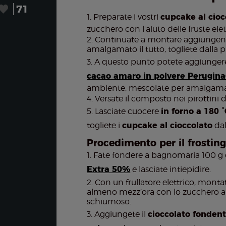
71
Preparate i vostri
cupcake al cioc
zucchero con l'aiuto delle fruste el
Continuate a montare aggiungendo 
amalgamato il tutto, togliete dalla p
A questo punto potete aggiungere po
cacao amaro in polvere Perugin
o
ambiente, mescolate per amalgamare
Versate il composto nei pirottini 
Lasciate cuocere
in forno a 180 
togliete i
cupcake al cioccolato
dal
Procedimento per il frosting
Fate fondere a bagnomaria 100 g
Extra 50%
e lasciate intiepidire.
Con un frullatore elettrico, mont
almeno mezz’ora con lo zucchero a 
schiumoso.
Aggiungete il
cioccolato fonden