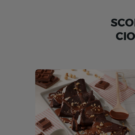
SCO
CI