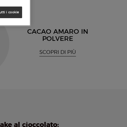
utti i cookie
CACAO AMARO IN
POLVERE
SCOPRI DI PIÙ
ake al cioccolato: