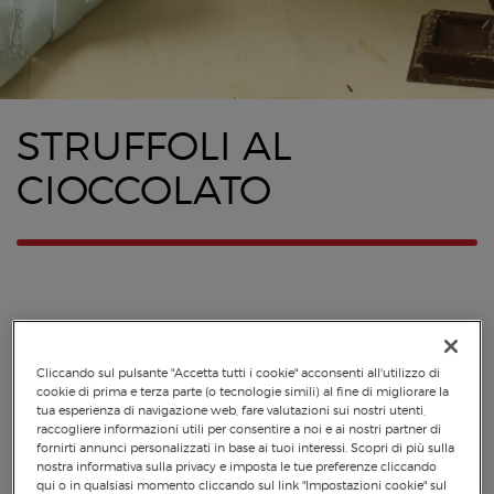
STRUFFOLI AL
CIOCCOLATO
Cliccando sul pulsante "Accetta tutti i cookie" acconsenti all'utilizzo di
cookie di prima e terza parte (o tecnologie simili) al fine di migliorare la
tua esperienza di navigazione web, fare valutazioni sui nostri utenti,
raccogliere informazioni utili per consentire a noi e ai nostri partner di
fornirti annunci personalizzati in base ai tuoi interessi. Scopri di più sulla
nostra informativa sulla privacy e imposta le tue preferenze cliccando
qui o in qualsiasi momento cliccando sul link "Impostazioni cookie" sul