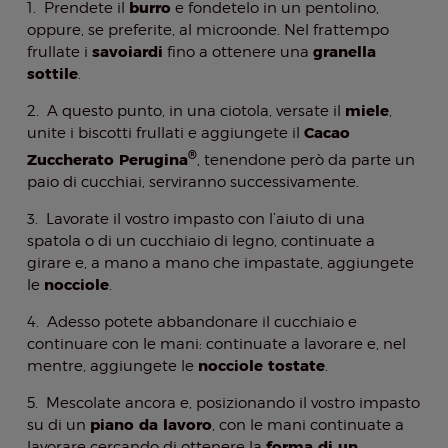
burro
1. Prendete il
e fondetelo in un pentolino,
oppure, se preferite, al microonde. Nel frattempo
savoiardi
granella
frullate i
fino a ottenere una
sottile
.
miele
2. A questo punto, in una ciotola, versate il
,
Cacao
unite i biscotti frullati e aggiungete il
®
Zuccherato Perugina
, tenendone però da parte un
paio di cucchiai, serviranno successivamente.
3. Lavorate il vostro impasto con l’aiuto di una
spatola o di un cucchiaio di legno, continuate a
girare e, a mano a mano che impastate, aggiungete
nocciole
le
.
4. Adesso potete abbandonare il cucchiaio e
continuare con le mani: continuate a lavorare e, nel
nocciole tostate
mentre, aggiungete le
.
5. Mescolate ancora e, posizionando il vostro impasto
piano da lavoro
su di un
, con le mani continuate a
forma di un
lavorare cercando di ottenere la