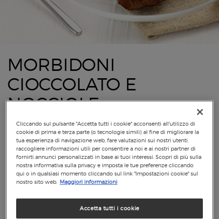
MORBIDONI
CIOCCOLATO E
NOCCIOLE
Cliccando sul pulsante "Accetta tutti i cookie" acconsenti all'utilizzo di
cookie di prima e terza parte (o tecnologie simili) al fine di migliorare la
tua esperienza di navigazione web, fare valutazioni sui nostri utenti,
raccogliere informazioni utili per consentire a noi e ai nostri partner di
fornirti annunci personalizzati in base ai tuoi interessi. Scopri di più sulla
nostra informativa sulla privacy e imposta le tue preferenze cliccando
qui o in qualsiasi momento cliccando sul link "Impostazioni cookie" sul
nostro sito web.
Maggiori informazioni
Accetta tutti i cookie