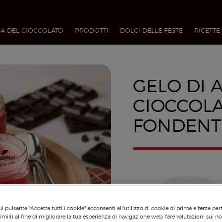
A DEL CIOCCOLATO
PRODOTTI
DOLCI DELLE FESTE
RICETTE
GELO DI 
CIOCCOL
FONDENT
l pulsante "Accetta tutti i cookie" acconsenti all'utilizzo di cookie di prima e terza par
imili) al fine di migliorare la tua esperienza di navigazione web, fare valutazioni sui nos