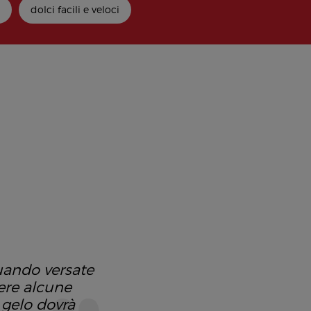
a
dolci facili e veloci
quando versate
gere alcune
 gelo dovrà