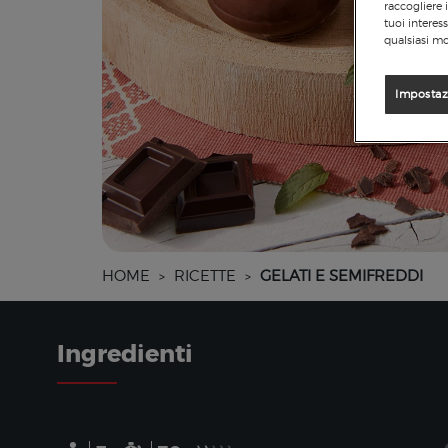
raccogliere 
tuoi interes
qualsiasi mo
Impostaz
HOME
RICETTE
GELATI E SEMIFREDDI
>
>
Ingredienti