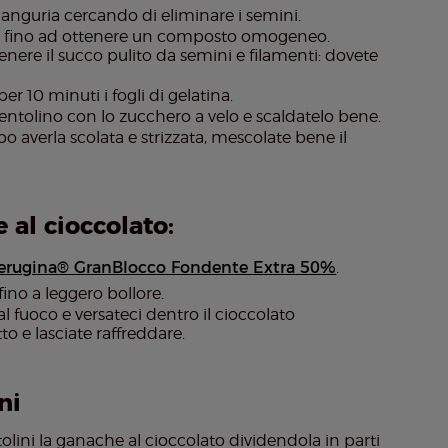
 anguria cercando di eliminare i semini.
late fino ad ottenere un composto omogeneo.
ttenere il succo pulito da semini e filamenti: dovete
r 10 minuti i fogli di gelatina.
pentolino con lo zucchero a velo e scaldatelo bene.
po averla scolata e strizzata, mescolate bene il
al cioccolato:
erugina® GranBlocco Fondente Extra 50%
.
ino a leggero bollore.
l fuoco e versateci dentro il cioccolato
o e lasciate raffreddare.
ni
tolini la ganache al cioccolato dividendola in parti