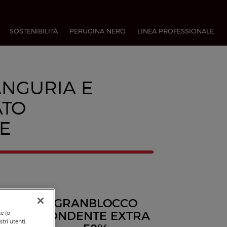
SOSTENIBILITÀ
PERUGINA NERO
LINEA PROFESSIONALE​
ANGURIA E
ATO
E
GRANBLOCCO
FONDENTE EXTRA
te (o
tri utenti,