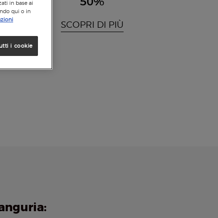
50%
ati in base ai
ando qui o in
zioni
SCOPRI DI PIÙ
utti i cookie
anguria: