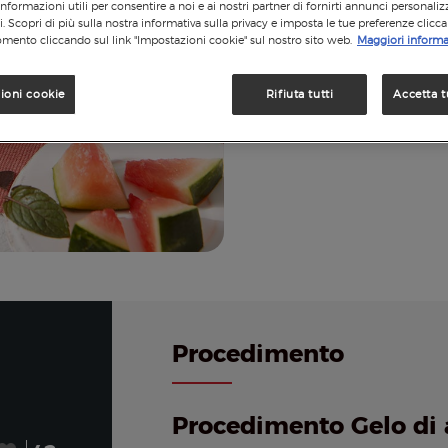
informazioni utili per consentire a noi e ai nostri partner di fornirti annunci personalizz
si. Scopri di più sulla nostra informativa sulla privacy e imposta le tue preferenze clicc
mento cliccando sul link "Impostazioni cookie" sul nostro sito web.
Maggiori informa
ioni cookie
Rifiuta tutti
Accetta t
Procedimento
Procedimento Gelo di 