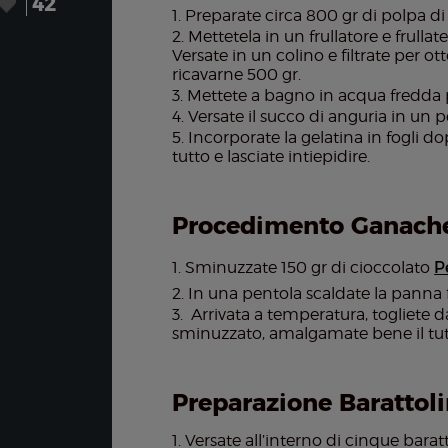
42
Preparate circa 800 gr di polpa di
Mettetela in un frullatore e frul
Versate in un colino e filtrate per o
ricavarne 500 gr.
Mettete a bagno in acqua fredda pe
Versate il succo di anguria in un 
Incorporate la gelatina in fogli do
tutto e lasciate intiepidire.
Procedimento Ganache 
Sminuzzate 150 gr di cioccolato
P
In una pentola scaldate la panna f
Arrivata a temperatura, togliete da
sminuzzato, amalgamate bene il tutt
Preparazione Barattoli
Versate all’interno di cinque barat