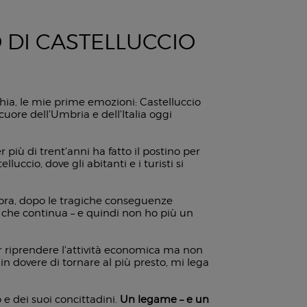
O DI CASTELLUCCIO
hia, le mie prime emozioni: Castelluccio
uore dell'Umbria e dell'Italia oggi
er più di trent'anni ha fatto il postino per
luccio, dove gli abitanti e i turisti si
ora, dopo le tragiche conseguenze
, che continua – e quindi non ho più un
er riprendere l'attività economica ma non
in dovere di tornare al più presto, mi lega
o e dei suoi concittadini.
Un legame – e un