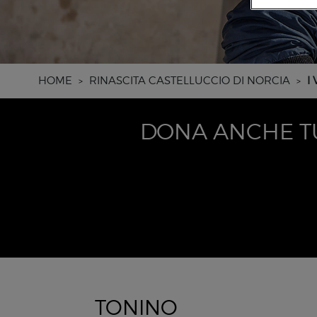
HOME
RINASCITA CASTELLUCCIO DI NORCIA
I
>
>
DONA ANCHE TU
TONINO