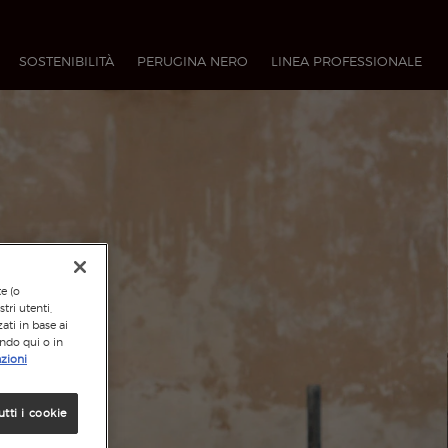
SOSTENIBILITÀ
PERUGINA NERO
LINEA PROFESSIONALE​
te (o
tri utenti,
ati in base ai
ando qui o in
zioni
utti i cookie