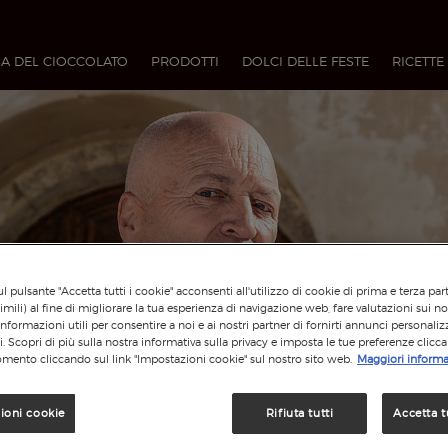
A DEL CIOCCOLATO
PRODOTTI
DOLCI DELLE FESTE
RICETTE
l pulsante "Accetta tutti i cookie" acconsenti all'utilizzo di cookie di prima e terza par
imili) al fine di migliorare la tua esperienza di navigazione web, fare valutazioni sui nos
informazioni utili per consentire a noi e ai nostri partner di fornirti annunci personalizz
si. Scopri di più sulla nostra informativa sulla privacy e imposta le tue preferenze clicc
mento cliccando sul link "Impostazioni cookie" sul nostro sito web.
Maggiori informa
ioni cookie
Rifiuta tutti
Accetta t