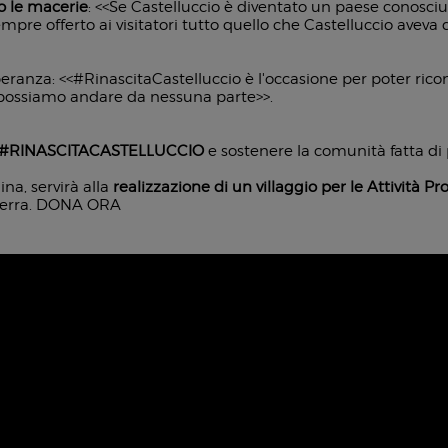
to le macerie
: <<Se Castelluccio è diventato un paese conosciu
re offerto ai visitatori tutto quello che Castelluccio aveva da
speranza: <<#RinascitaCastelluccio è l'occasione per poter ric
 possiamo andare da nessuna parte>>.
 a #RINASCITACASTELLUCCIO
e sostenere la comunità fatta d
ina, servirà alla
realizzazione di un villaggio per le Attività Pr
erra.
DONA ORA