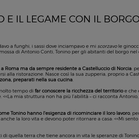
O E IL LEGAME CON IL BORG
davo a funghi, i sassi dove inciampavo e mi
scorzavo
le ginocc
ssa di Antonio Conti, Tonino per gli abitanti del borgo nel c
 a Roma ma da sempre residente a Castelluccio di Norcia
: p
i alla ristorazione. Nasce così la sua zupperia, proprio a Castel
a zona, preparati nella sua cucina
.
 molto tempo di
far conoscere la ricchezza del territorio
e che 
 <<La mia struttura non ha più l'abilità – ci racconta Antonio
come Tonino hanno l'esigenza di ricominciare il loro lavoro
, p
anche la loro vita e devono poter ritornare a casa: <<Mi sento 
ti di quella terra che tiene ancora in vita le speranze di Tonin