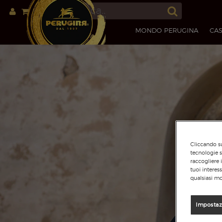
MONDO PERUGINA
CAS
Cliccando su
tecnologie s
raccogliere 
tuoi interes
qualsiasi mo
Impostaz