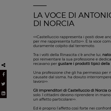
LA VOCE DI ANTONI
DI NORCIA
<<Castelluccio rappresenta i posti dove an
per me rappresenta tutto>>. È la voce commo
duramente colpito dal terremoto.
Tra i volti della Rinascita c'è anche lui,
nato
poi reinventare la sua professione e dedicars
recavano per
gustare i prodotti tipici dell
Una professione che gli ha permesso per
causate dal sisma, ha dovuto interrompere.
lavoro>>.
Gli imprenditori di Castelluccio di Norcia 
solo. I cittadini devono riprendere in mano 
un affetto particolare>>.
Ed è proprio l’affetto così forte nei confron