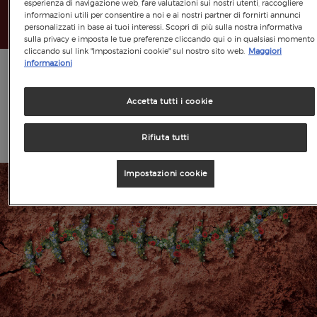
esperienza di navigazione web, fare valutazioni sui nostri utenti, raccogliere
DONA ADESSO
informazioni utili per consentire a noi e ai nostri partner di fornirti annunci
personalizzati in base ai tuoi interessi. Scopri di più sulla nostra informativa
sulla privacy e imposta le tue preferenze cliccando qui o in qualsiasi momento
cliccando sul link "Impostazioni cookie" sul nostro sito web.
Maggiori
informazioni
Accetta tutti i cookie
SCOPRI DI PIÙ
Rifiuta tutti
Impostazioni cookie