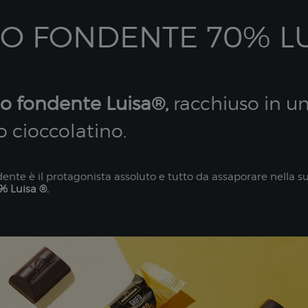
O FONDENTE 70% L
to fondente Luisa®,
racchiuso in u
o cioccolatino.
ente è il protagonista assoluto e tutto da assaporare nella sua
% Luisa ®.