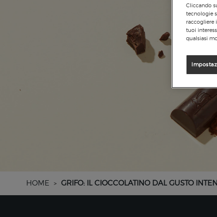
Cliccando su
tecnologie s
raccogliere 
tuoi interes
qualsiasi mo
Impostaz
HOME
GRIFO: IL CIOCCOLATINO DAL GUSTO INTE
>