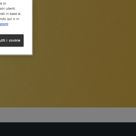
te (o
tri utenti,
ati in base ai
ando qui o in
zioni
utti i cookie