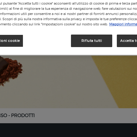
l pulsante "Accetta tutti i cookie" acconsenti all'utilizzo di cookie di prima e terza par
imili) al fine di migliorare la tua esperienza di navigazione web, fare valutazioni sui nos
informazioni utili per consentire a noi e ai nostri partner di fornirti annunci personalizz
si. Scopri di più sulla nostra informativa sulla privacy e imposta le tue preferenze clicc
mento cliccando sul link "Impostazioni cookie" sul nostro sito web.
Maggiori informa
ioni cookie
Rifiuta tutti
Accetta t
NSO - PRODOTTI