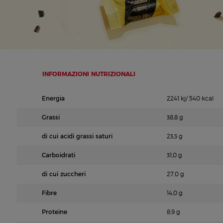
INFORMAZIONI NUTRIZIONALI
Energia
2241 kj/ 540 kcal
Grassi
38,8 g
di cui acidi grassi saturi
23,3 g
Carboidrati
31,0 g
di cui zuccheri
27,0 g
Fibre
14,0 g
Proteine
8,9 g