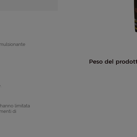
 emulsionante
Peso del prodot
.
) hanno limitata
menti di