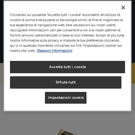
®
LUISA
Tutto il gusto del
cioccolato fondente Luisa®
è racchiuso in
Grifo
,
Cliccando sul pulsante "Accetta tutti i cookie" acconsenti all'utilizzo di
storico cioccolatino
Perugina®:
aprite l’incarto oro e nero e tuffatevi
cookie di prima e terza parte (o tecnologie simili) al fine di migliorare la
nel suo sapore deciso e delizioso.
tua esperienza di navigazione web, fare valutazioni sui nostri utenti,
raccogliere informazioni utili per consentire a noi e ai nostri partner di
fornirti annunci personalizzati in base ai tuoi interessi. Scopri di più sulla
Perugina® Grifo fondente 70% Luisa®
è un’esperienza
nostra informativa sulla privacy e imposta le tue preferenze cliccando
unica per assaporare il gusto del
cioccolato fondente
qui o in qualsiasi momento cliccando sul link "Impostazioni cookie" sul
Perugina®
in tutta la sua essenza.
nostro sito web.
Maggiori informazioni
Accetta tutti i cookie
Rifiuta tutti
Impostazioni cookie