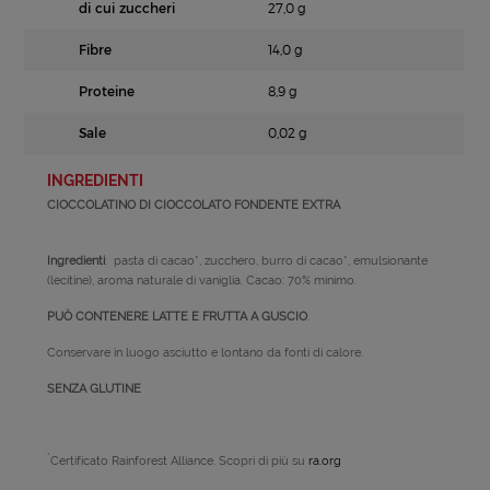
di cui zuccheri
27,0 g
Fibre
14,0 g
Proteine
8,9 g
Sale
0,02 g
INGREDIENTI
CIOCCOLATINO DI CIOCCOLATO FONDENTE EXTRA
Ingredienti
: pasta di cacao*, zucchero, burro di cacao*, emulsionante
(lecitine), aroma naturale di vaniglia. Cacao: 70% minimo.
PUÒ CONTENERE LATTE E FRUTTA A GUSCIO
.
Conservare in luogo asciutto e lontano da fonti di calore.
SENZA GLUTINE
*
Certificato Rainforest Alliance. Scopri di più su
ra.org