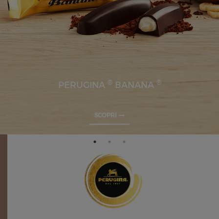
®
®
PERUGINA
BANANA
SCOPRI